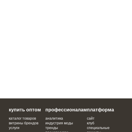
купить оптом
профессионалам
платформа
каталог товаров
аналитика
сайт
витрины брендов
индустрия моды
клуб
услуги
тренды
специальные