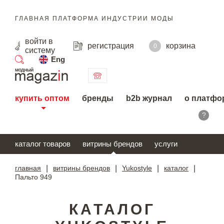
ГЛАВНАЯ ПЛАТФОРМА ИНДУСТРИИ МОДЫ
войти
в
регистрация
корзина
0
систему
Eng
поиск
купить оптом
бренды
b2b журнал
о платфо
?
каталог товаров
витрины брендов
услуги
главная
|
витрины брендов
|
Yukostyle
|
каталог
|
Пальто 949
КАТАЛОГ