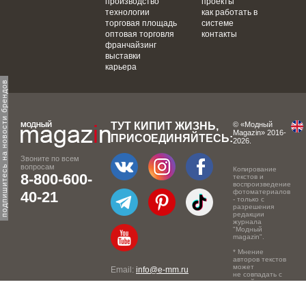
производство
проекты
технологии
как работать в
торговая площадь
системе
оптовая торговля
контакты
франчайзинг
выставки
карьера
одпишитесь на новости брендов
ТУТ КИПИТ ЖИЗНЬ,
© «Модный
Magazin» 2016-
ПРИСОЕДИНЯЙТЕСЬ:
2026.
Звоните по всем
вопросам
Копирование
8-800-600-
текстов и
воспроизведение
фотоматериалов
40-21
- только с
разрешения
редакции
журнала
"Модный
magazin".
* Мнение
авторов текстов
может
Email:
info@e-mm.ru
не совпадать с
точкой зрения
Адреса:
редакции.