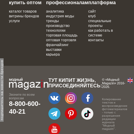
купить оптом
профессионалам
платформа
каталог товаров
аналитика
сайт
витрины брендов
индустрия моды
клуб
услуги
тренды
специальные
производство
проекты
технологии
как работать в
торговая площадь
системе
оптовая торговля
контакты
франчайзинг
выставки
карьера
одпишитесь на новости брендов
ТУТ КИПИТ ЖИЗНЬ,
© «Модный
Magazin» 2016-
ПРИСОЕДИНЯЙТЕСЬ:
2026.
Звоните по всем
вопросам
Копирование
8-800-600-
текстов и
воспроизведение
фотоматериалов
40-21
- только с
разрешения
редакции
журнала
"Модный
magazin".