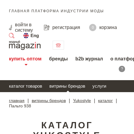
ГЛАВНАЯ ПЛАТФОРМА ИНДУСТРИИ МОДЫ
войти
в
регистрация
корзина
0
систему
Eng
поиск
купить оптом
бренды
b2b журнал
о платфо
?
каталог товаров
витрины брендов
услуги
главная
|
витрины брендов
|
Yukostyle
|
каталог
|
Пальто 938
КАТАЛОГ