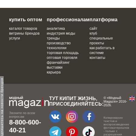
купить оптом
профессионалам
платформа
каталог товаров
аналитика
сайт
витрины брендов
индустрия моды
клуб
услуги
тренды
специальные
производство
проекты
технологии
как работать в
торговая площадь
системе
оптовая торговля
контакты
франчайзинг
выставки
карьера
одпишитесь на новости брендов
ТУТ КИПИТ ЖИЗНЬ,
© «Модный
Magazin» 2016-
ПРИСОЕДИНЯЙТЕСЬ:
2026.
Звоните по всем
вопросам
Копирование
8-800-600-
текстов и
воспроизведение
фотоматериалов
40-21
- только с
разрешения