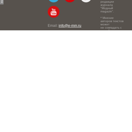
редакции
журнала
"Модный
magazin".
* Мнение
авторов текстов
может
Email:
info@e-mm.ru
не совпадать с
точкой зрения
Адреса:
редакции.
Россия, г. Москва, 105066,
Токмаков переулок, дом №
16, строение 2, телефон:
+7-903-140-03-57
Россия, г. Санкт-Петербург,
191186, Офисный центр
"Казанский", Казанская ул,
7, телефон: 8-800-600-40-
21
Россия, г. Краснодар,
105066, Офисный центр
"Кутузовский", Северная
ул., 490, телефон: 8-800-
600-40-21
Россия, г. Нижний
Новгород, 603105,
Офисный центр "London",