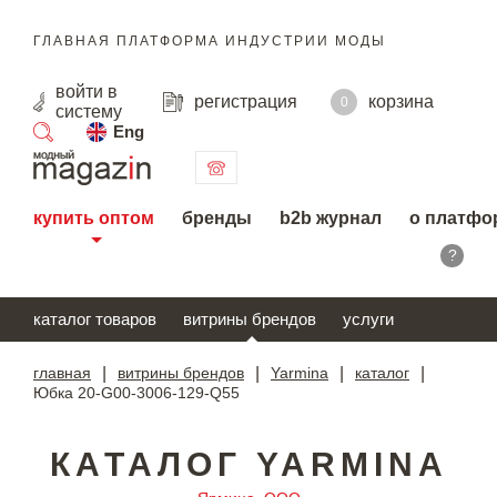
ГЛАВНАЯ ПЛАТФОРМА ИНДУСТРИИ МОДЫ
войти
в
регистрация
корзина
0
систему
Eng
поиск
купить оптом
бренды
b2b журнал
о платфо
?
каталог товаров
витрины брендов
услуги
главная
|
витрины брендов
|
Yarmina
|
каталог
|
Юбка 20-G00-3006-129-Q55
КАТАЛОГ YARMINA