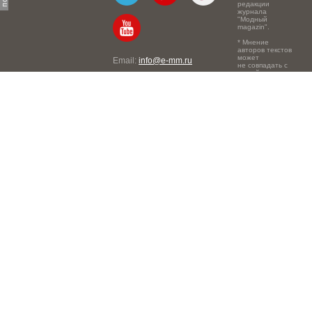
редакции
журнала
"Модный
magazin".
* Мнение
авторов текстов
может
Email:
info@e-mm.ru
не совпадать с
точкой зрения
Адреса:
редакции.
Россия, г. Москва, 105066,
Токмаков переулок, дом №
16, строение 2, телефон:
+7-903-140-03-57
Россия, г. Санкт-Петербург,
191186, Офисный центр
"Казанский", Казанская ул,
7, телефон: 8-800-600-40-
21
Россия, г. Краснодар,
105066, Офисный центр
"Кутузовский", Северная
ул., 490, телефон: 8-800-
600-40-21
Россия, г. Нижний
Новгород, 603105,
Офисный центр "London",