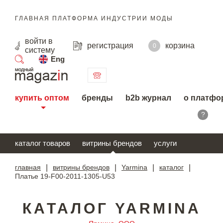
ГЛАВНАЯ ПЛАТФОРМА ИНДУСТРИИ МОДЫ
войти
в
регистрация
корзина
0
систему
Eng
поиск
купить оптом
бренды
b2b журнал
о платфо
?
каталог товаров
витрины брендов
услуги
главная
|
витрины брендов
|
Yarmina
|
каталог
|
Платье 19-F00-2011-1305-U53
КАТАЛОГ YARMINA