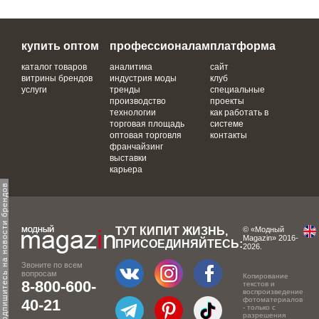
купить оптом
профессионалам
платформа
каталог товаров
аналитика
сайт
витрины брендов
индустрия моды
клуб
услуги
тренды
специальные
производство
проекты
технологии
как работать в
торговая площадь
системе
оптовая торговля
контакты
франчайзинг
выставки
карьера
одпишитесь на новости брендов
ТУТ КИПИТ ЖИЗНЬ,
© «Модный
Magazin» 2016-
ПРИСОЕДИНЯЙТЕСЬ:
2026.
Звоните по всем
вопросам
Копирование
8-800-600-
текстов и
воспроизведение
фотоматериалов
40-21
- только с
разрешения