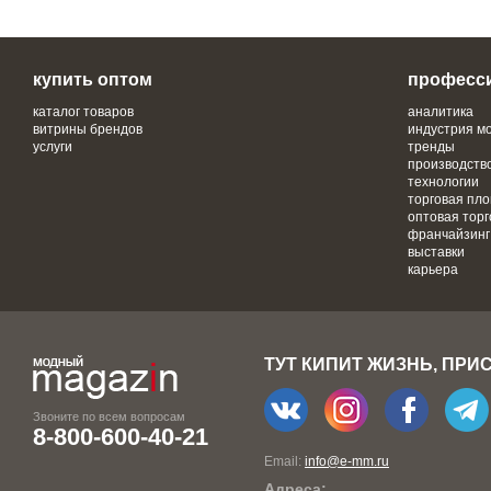
купить оптом
професс
каталог товаров
аналитика
витрины брендов
индустрия м
услуги
тренды
производств
технологии
торговая пл
оптовая торг
франчайзинг
выставки
карьера
ТУТ КИПИТ ЖИЗНЬ, ПРИ
Звоните по всем вопросам
8-800-600-40-21
Email:
info@e-mm.ru
Адреса: