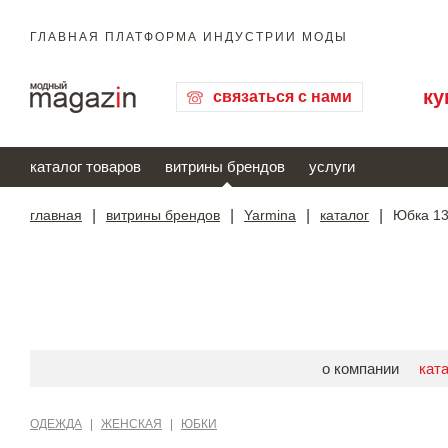
ГЛАВНАЯ ПЛАТФОРМА ИНДУСТРИИ МОДЫ
ку
связаться с нами
каталог товаров
витрины брендов
услуги
главная
|
витрины брендов
|
Yarmina
|
каталог
|
Юбка 13
о компании
кат
ОДЕЖДА
|
ЖЕНСКАЯ
|
ЮБКИ