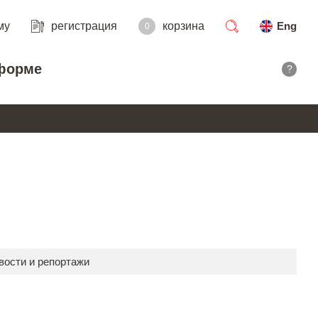
му
регистрация
корзина
Eng
0
поиск
форме
?
вости и репортажи