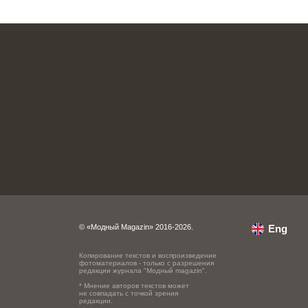
© «Модный Magazin» 2016-2026.
Eng
Копирование текстов и воспроизведение
фотоматериалов - только с разрешения
редакции журнала "Модный magazin".
* Мнение авторов текстов может
не совпадать с точкой зрения
редакции.