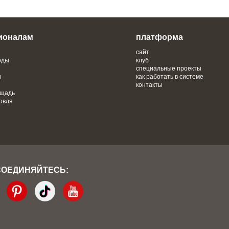
ионалам
платформа
сайт
оды
клуб
специальные проекты
о
как работать в системе
контакты
ощадь
овля
СОЕДИНЯЙТЕСЬ: