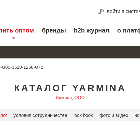
войти
в систе
пить оптом
бренды
b2b журнал
о плат
-G00-3520-1256-U72
КАТАЛОГ YARMINA
Ярмина, ООО
алог
условия сотрудничества
look book
фото и видео
но