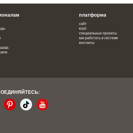
ионалам
платформа
сайт
оды
клуб
специальные проекты
о
как работать в системе
контакты
ощадь
овля
СОЕДИНЯЙТЕСЬ: