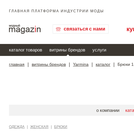
ГЛАВНАЯ ПЛАТФОРМА ИНДУСТРИИ МОДЫ
ку
связаться с нами
каталог товаров
витрины брендов
услуги
главная
|
витрины брендов
|
Yarmina
|
каталог
|
Брюки 1
о компании
кат
ОДЕЖДА
|
ЖЕНСКАЯ
|
БРЮКИ