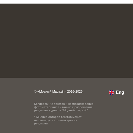
© «Модный Magazin» 2016-2026.
Eng
Копирование текстов и воспроизведение
фотоматериалов - только с разрешения
редакции журнала "Модный magazin".
* Мнение авторов текстов может
не совпадать с точкой зрения
редакции.