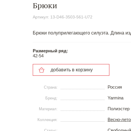
Брюки
Артикул: 13-D46-3503-561-U72
Брюки полуприлегающего силуэта. Длина изд
Размерный ряд:
42-54
добавить в корзину
Россия
Страна:
Yarmina
Бренд:
Полиэстер 
Материал:
Весно-лето
Коллекция:
Свободный
Статус: