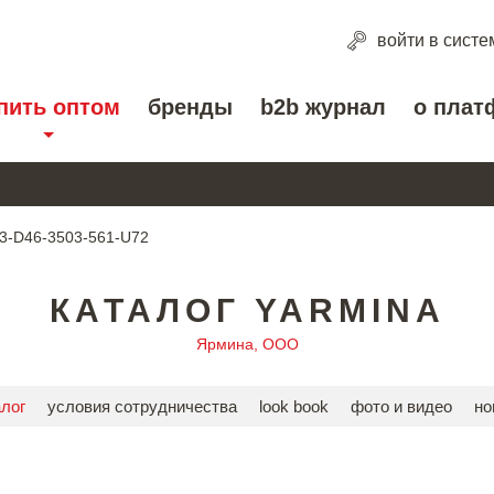
войти
в систе
пить оптом
бренды
b2b журнал
о плат
3-D46-3503-561-U72
КАТАЛОГ YARMINA
Ярмина, ООО
алог
условия сотрудничества
look book
фото и видео
но