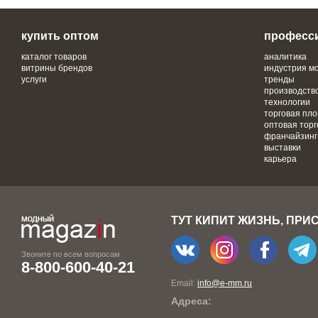
купить оптом
професс
каталог товаров
аналитика
витрины брендов
индустрия м
услуги
тренды
производств
технологии
торговая пл
оптовая торг
франчайзинг
выставки
карьера
ТУТ КИПИТ ЖИЗНЬ, ПРИ
Звоните по всем вопросам
8-800-600-40-21
Email:
info@e-mm.ru
Адреса: