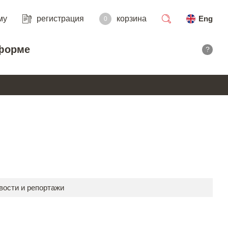
му
регистрация
корзина
Eng
0
поиск
форме
?
вости и репортажи