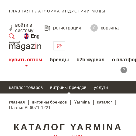
ГЛАВНАЯ ПЛАТФОРМА ИНДУСТРИИ МОДЫ
войти
в
регистрация
корзина
0
систему
Eng
поиск
купить оптом
бренды
b2b журнал
о платфо
?
каталог товаров
витрины брендов
услуги
главная
|
витрины брендов
|
Yarmina
|
каталог
|
Платье PL6071-1221
КАТАЛОГ YARMINA