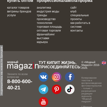
купить оптом
профессионалам
платформа
каталог товаров
аналитика
сайт
витрины брендов
индустрия моды
клуб
услуги
тренды
специальные
производство
проекты
технологии
как работать в
торговая площадь
системе
оптовая торговля
контакты
франчайзинг
выставки
карьера
одпишитесь на новости брендов
ТУТ КИПИТ ЖИЗНЬ,
© «Модный
Magazin» 2016-
ПРИСОЕДИНЯЙТЕСЬ:
2026.
Звоните по всем
вопросам
Копирование
8-800-600-
текстов и
воспроизведение
фотоматериалов
40-21
- только с
разрешения
редакции
журнала
"Модный
magazin".
* Мнение