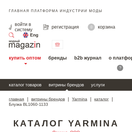
ГЛАВНАЯ ПЛАТФОРМА ИНДУСТРИИ МОДЫ
войти
в
регистрация
корзина
0
систему
Eng
поиск
купить оптом
бренды
b2b журнал
о платфо
?
каталог товаров
витрины брендов
услуги
главная
|
витрины брендов
|
Yarmina
|
каталог
|
Блузка BL1060-1133
КАТАЛОГ YARMINA