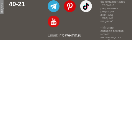
фотоматериалов
40-21
- только с
разрешения
редакции
журнала
"Модный
magazin".
* Мнение
авторов текстов
может
Email:
info@e-mm.ru
не совпадать с
точкой зрения
Адреса:
редакции.
Россия, г. Москва, 105066,
Токмаков переулок, дом №
16, строение 2, телефон:
+7-903-140-03-57
Россия, г. Санкт-Петербург,
191186, Офисный центр
"Казанский", Казанская ул,
7, телефон: 8-800-600-40-
21
Россия, г. Краснодар,
105066, Офисный центр
"Кутузовский", Северная
ул., 490, телефон: 8-800-
600-40-21
Россия, г. Нижний