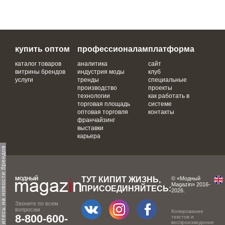
купить оптом
профессионалам
платформа
каталог товаров
аналитика
сайт
витрины брендов
индустрия моды
клуб
услуги
тренды
специальные
производство
проекты
технологии
как работать в
торговая площадь
системе
оптовая торговля
контакты
франчайзинг
выставки
карьера
одпишитесь на новости брендов
ТУТ КИПИТ ЖИЗНЬ,
© «Модный
Magazin» 2016-
ПРИСОЕДИНЯЙТЕСЬ:
2026.
Звоните по всем
вопросам
Копирование
8-800-600-
текстов и
воспроизведение