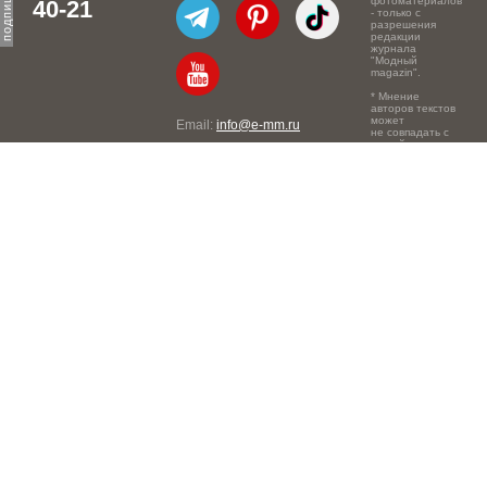
фотоматериалов
40-21
- только с
разрешения
редакции
журнала
"Модный
magazin".
* Мнение
авторов текстов
может
Email:
info@e-mm.ru
не совпадать с
точкой зрения
Адреса:
редакции.
Россия, г. Москва, 105066,
Токмаков переулок, дом №
16, строение 2, телефон:
+7-903-140-03-57
Россия, г. Санкт-Петербург,
191186, Офисный центр
"Казанский", Казанская ул,
7, телефон: 8-800-600-40-
21
Россия, г. Краснодар,
105066, Офисный центр
"Кутузовский", Северная
ул., 490, телефон: 8-800-
600-40-21
Россия, г. Нижний