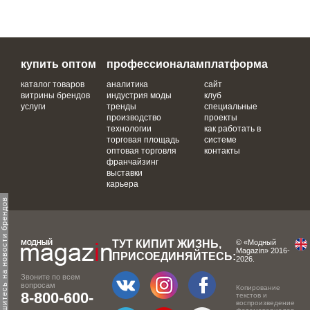
купить оптом
профессионалам
платформа
каталог товаров
аналитика
сайт
витрины брендов
индустрия моды
клуб
услуги
тренды
специальные
производство
проекты
технологии
как работать в
торговая площадь
системе
оптовая торговля
контакты
франчайзинг
выставки
карьера
одпишитесь на новости брендов
ТУТ КИПИТ ЖИЗНЬ,
© «Модный
Magazin» 2016-
ПРИСОЕДИНЯЙТЕСЬ:
2026.
Звоните по всем
вопросам
Копирование
8-800-600-
текстов и
воспроизведение