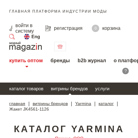
ГЛАВНАЯ ПЛАТФОРМА ИНДУСТРИИ МОДЫ
войти
в
регистрация
корзина
0
систему
Eng
поиск
купить оптом
бренды
b2b журнал
о платфо
?
каталог товаров
витрины брендов
услуги
главная
|
витрины брендов
|
Yarmina
|
каталог
|
Жакет JK4561-1126
КАТАЛОГ YARMINA