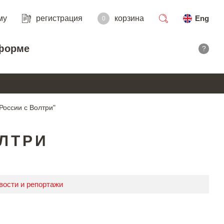
му
регистрация
корзина
Eng
0
поиск
форме
?
России с Волтри"
ЛТРИ
вости и репортажи