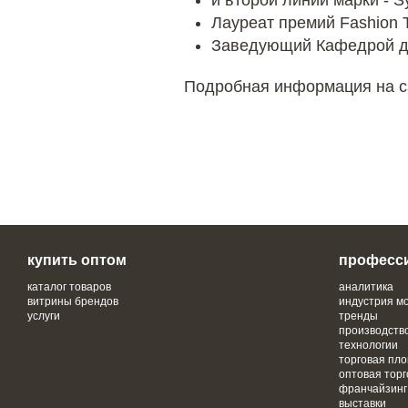
и второй линии марки - S
Лауреат премий Fashion T
Заведующий Кафедрой ди
Подробная информация на са
купить оптом
професс
каталог товаров
аналитика
витрины брендов
индустрия м
услуги
тренды
производств
технологии
торговая пл
оптовая торг
франчайзинг
выставки