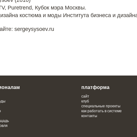
ysoev (2010)
V, Puretrend, Кубок мэра Москвы.
зайна костюма и моды Института бизнеса и дизайна
йте: sergeysysoev.ru
ионалам
платформа
сайт
оды
клуб
специальные проекты
о
как работать в системе
контакты
ощадь
овля