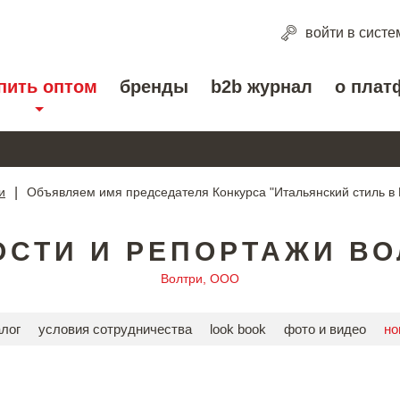
войти
в систе
пить оптом
бренды
b2b журнал
о плат
и
|
Объявляем имя председателя Конкурса "Итальянский стиль в 
ОСТИ И РЕПОРТАЖИ ВО
Волтри, ООО
алог
условия сотрудничества
look book
фото и видео
но