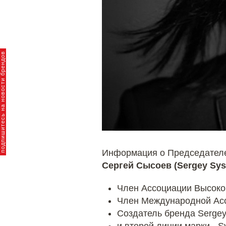
пишитесь на новости брендов
Информация о Председателе 
Сергей Сысоев (Sergey Sy
Член Ассоциации Высокой
Член Международной Асс
Создатель бренда Sergey