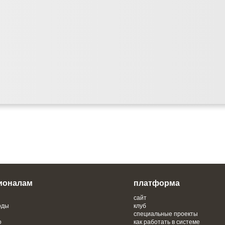
ионалам
платформа
сайт
оды
клуб
специальные проекты
о
как работать в системе