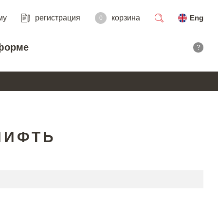
му
регистрация
корзина
Eng
0
поиск
форме
?
НИФТЬ