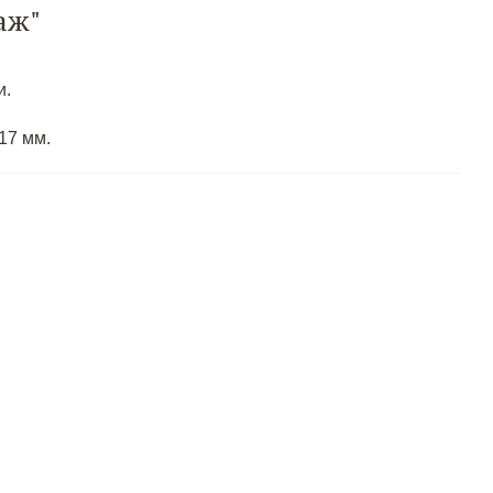
аж"
и.
17 мм.