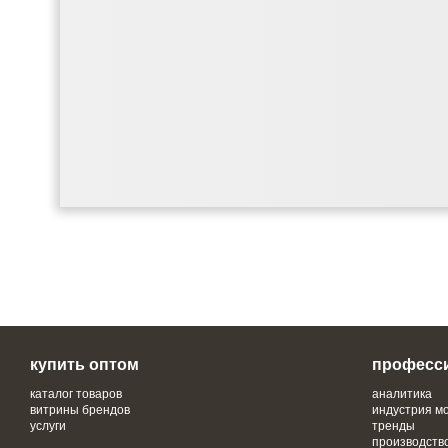
купить оптом
професс
каталог товаров
аналитика
витрины брендов
индустрия м
услуги
тренды
производств