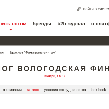
войти
в систе
пить оптом
бренды
b2b журнал
о плат
лог
|
Браслет "Филигрань-винтаж"
ЛОГ ВОЛОГОДСКАЯ ФИ
Волтри, ООО
о компании
каталог
условия сотрудничества
look book