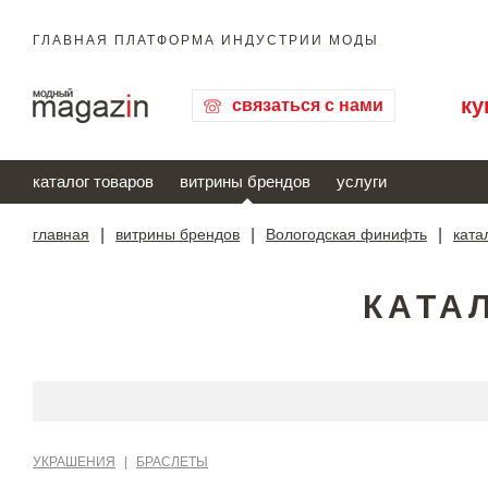
ГЛАВНАЯ ПЛАТФОРМА ИНДУСТРИИ МОДЫ
ку
связаться с нами
каталог товаров
витрины брендов
услуги
главная
|
витрины брендов
|
Вологодская финифть
|
ката
КАТА
УКРАШЕНИЯ
|
БРАСЛЕТЫ