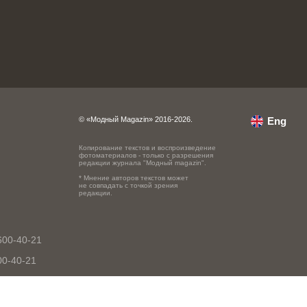
© «Модный Magazin» 2016-2026.
Eng
Копирование текстов и воспроизведение
фотоматериалов - только с разрешения
редакции журнала "Модный magazin".
* Мнение авторов текстов может
не совпадать с точкой зрения
редакции.
600-40-21
00-40-21
0-40-21
-600-40-21