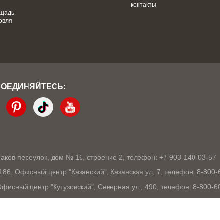
контакты
ощадь
овля
СОЕДИНЯЙТЕСЬ:
кмаков переулок, дом № 16, строение 2, телефон: +7-903-140-03-57
1186, Офисный центр "Казанский", Казанская ул, 7, телефон: 8-800-
 Офисный центр "Кутузовский", Северная ул., 490, телефон: 8-800-6
03105, Офисный центр "London", Ошарская, 77А, телефон: 8-800-60
9, Офисный центр "10 столиц", Ядринцевская, 68/1, телефон: 8-800