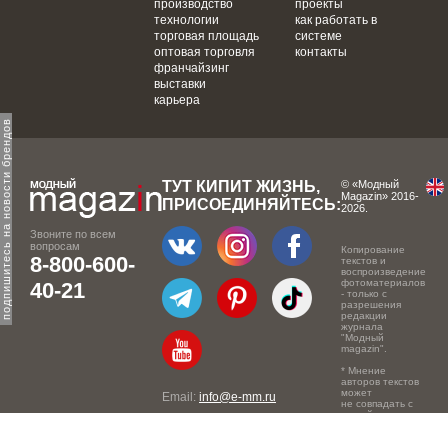
производство
проекты
технологии
как работать в
торговая площадь
системе
оптовая торговля
контакты
франчайзинг
выставки
карьера
одпишитесь на новости брендов
ТУТ КИПИТ ЖИЗНЬ,
© «Модный
Magazin» 2016-
ПРИСОЕДИНЯЙТЕСЬ:
2026.
Звоните по всем
вопросам
Копирование
8-800-600-
текстов и
воспроизведение
фотоматериалов
40-21
- только с
разрешения
редакции
журнала
"Модный
magazin".
* Мнение
авторов текстов
может
Email:
info@e-mm.ru
не совпадать с
точкой зрения
Адреса:
редакции.