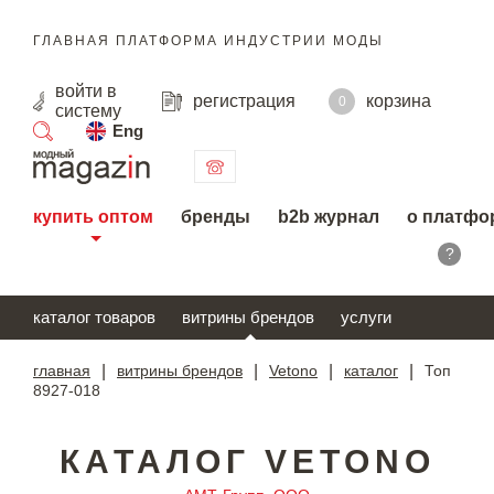
ГЛАВНАЯ ПЛАТФОРМА ИНДУСТРИИ МОДЫ
войти
в
регистрация
корзина
0
систему
Eng
поиск
купить оптом
бренды
b2b журнал
о платфо
?
каталог товаров
витрины брендов
услуги
главная
|
витрины брендов
|
Vetono
|
каталог
|
Топ
8927-018
КАТАЛОГ VETONO