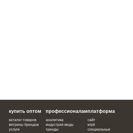
купить оптом
профессионалам
платформа
каталог товаров
аналитика
сайт
витрины брендов
индустрия моды
клуб
услуги
тренды
специальные