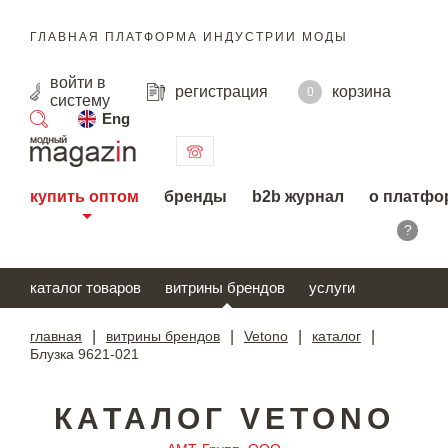
ГЛАВНАЯ ПЛАТФОРМА ИНДУСТРИИ МОДЫ
войти
в
регистрация
корзина
0
систему
Eng
поиск
купить оптом
бренды
b2b журнал
о платфо
?
каталог товаров
витрины брендов
услуги
главная
|
витрины брендов
|
Vetono
|
каталог
|
Блузка 9621-021
КАТАЛОГ VETONO