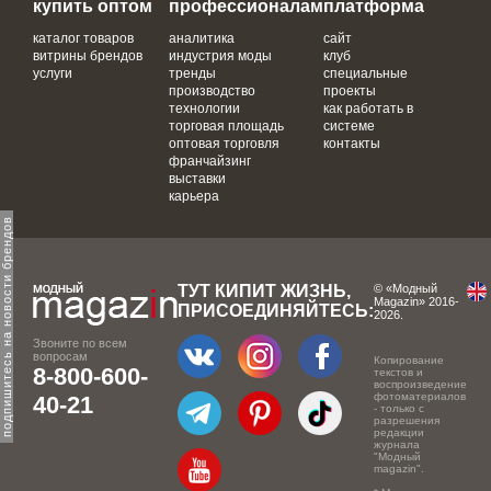
купить оптом
профессионалам
платформа
каталог товаров
аналитика
сайт
витрины брендов
индустрия моды
клуб
услуги
тренды
специальные
производство
проекты
технологии
как работать в
торговая площадь
системе
оптовая торговля
контакты
франчайзинг
выставки
карьера
одпишитесь на новости брендов
ТУТ КИПИТ ЖИЗНЬ,
© «Модный
Magazin» 2016-
ПРИСОЕДИНЯЙТЕСЬ:
2026.
Звоните по всем
вопросам
Копирование
8-800-600-
текстов и
воспроизведение
фотоматериалов
40-21
- только с
разрешения
редакции
журнала
"Модный
magazin".