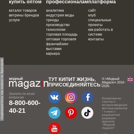
купить оптом
профессионалам
платформа
каталог товаров
аналитика
сайт
витрины брендов
индустрия моды
клуб
услуги
тренды
специальные
производство
проекты
технологии
как работать в
торговая площадь
системе
оптовая торговля
контакты
франчайзинг
выставки
карьера
одпишитесь на новости брендов
ТУТ КИПИТ ЖИЗНЬ,
© «Модный
Magazin» 2016-
ПРИСОЕДИНЯЙТЕСЬ:
2026.
Звоните по всем
вопросам
Копирование
8-800-600-
текстов и
воспроизведение
фотоматериалов
40-21
- только с
разрешения
редакции
журнала
"Модный
magazin".