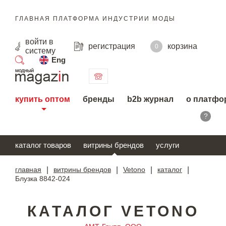
ГЛАВНАЯ ПЛАТФОРМА ИНДУСТРИИ МОДЫ
войти
в
регистрация
корзина
0
систему
Eng
поиск
купить оптом
бренды
b2b журнал
о платфо
?
каталог товаров
витрины брендов
услуги
главная
|
витрины брендов
|
Vetono
|
каталог
|
Блузка 8842-024
КАТАЛОГ VETONO