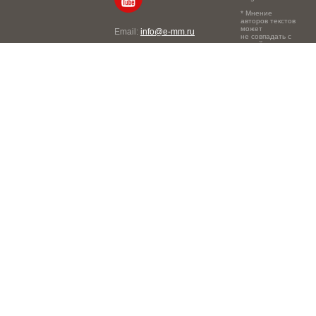
* Мнение
авторов текстов
может
Email:
info@e-mm.ru
не совпадать с
точкой зрения
Адреса:
редакции.
Россия, г. Москва, 105066,
Токмаков переулок, дом №
16, строение 2, телефон:
+7-903-140-03-57
Россия, г. Санкт-Петербург,
191186, Офисный центр
"Казанский", Казанская ул,
7, телефон: 8-800-600-40-
21
Россия, г. Краснодар,
105066, Офисный центр
"Кутузовский", Северная
ул., 490, телефон: 8-800-
600-40-21
Россия, г. Нижний
Новгород, 603105,
Офисный центр "London",
Ошарская, 77А, телефон:
8-800-600-40-21