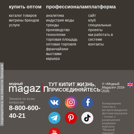
купить оптом
профессионалам
платформа
каталог товаров
аналитика
сайт
витрины брендов
индустрия моды
клуб
услуги
тренды
специальные
производство
проекты
технологии
как работать в
торговая площадь
системе
оптовая торговля
контакты
франчайзинг
выставки
карьера
одпишитесь на новости брендов
ТУТ КИПИТ ЖИЗНЬ,
© «Модный
Magazin» 2016-
ПРИСОЕДИНЯЙТЕСЬ:
2026.
Звоните по всем
вопросам
Копирование
8-800-600-
текстов и
воспроизведение
фотоматериалов
40-21
- только с
разрешения
редакции
журнала
"Модный
magazin".