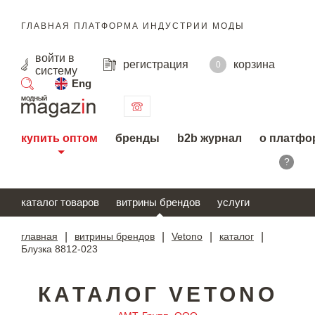
ГЛАВНАЯ ПЛАТФОРМА ИНДУСТРИИ МОДЫ
войти
в
регистрация
корзина
0
систему
Eng
поиск
купить оптом
бренды
b2b журнал
о платфо
?
каталог товаров
витрины брендов
услуги
главная
|
витрины брендов
|
Vetono
|
каталог
|
Блузка 8812-023
КАТАЛОГ VETONO