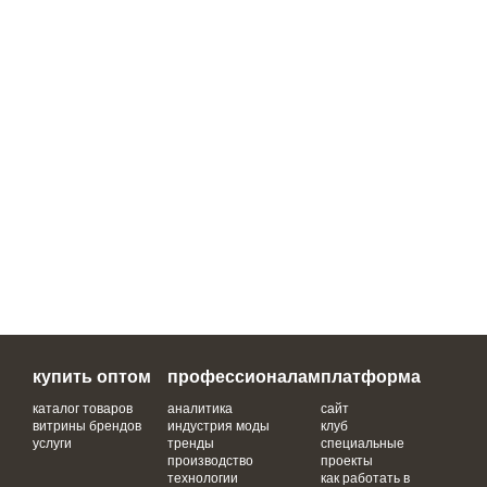
купить оптом
профессионалам
платформа
каталог товаров
аналитика
сайт
витрины брендов
индустрия моды
клуб
услуги
тренды
специальные
производство
проекты
технологии
как работать в