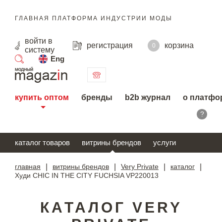
ГЛАВНАЯ ПЛАТФОРМА ИНДУСТРИИ МОДЫ
войти
в
регистрация
корзина
0
систему
Eng
поиск
купить оптом
бренды
b2b журнал
о платфо
?
каталог товаров
витрины брендов
услуги
главная
|
витрины брендов
|
Very Private
|
каталог
|
Худи СHIC IN THE CITY FUCHSIA VP220013
КАТАЛОГ VERY