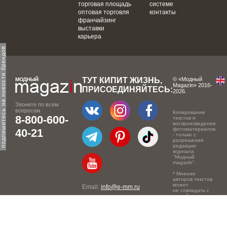
торговая площадь
системе
оптовая торговля
контакты
франчайзинг
выставки
карьера
одпишитесь на новости брендов
ТУТ КИПИТ ЖИЗНЬ,
© «Модный
Magazin» 2016-
ПРИСОЕДИНЯЙТЕСЬ:
2026.
Звоните по всем
вопросам
Копирование
8-800-600-
текстов и
воспроизведение
фотоматериалов
40-21
- только с
разрешения
редакции
журнала
"Модный
magazin".
* Мнение
авторов текстов
может
Email:
info@e-mm.ru
не совпадать с
точкой зрения
Адреса:
редакции.
Россия, г. Москва, 105066,
Токмаков переулок, дом №