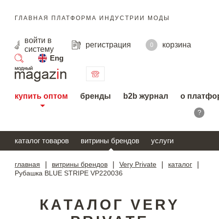
ГЛАВНАЯ ПЛАТФОРМА ИНДУСТРИИ МОДЫ
войти
в
регистрация
корзина
0
систему
Eng
поиск
купить оптом
бренды
b2b журнал
о платфо
?
каталог товаров
витрины брендов
услуги
главная
|
витрины брендов
|
Very Private
|
каталог
|
Рубашка BLUE STRIPE VP220036
КАТАЛОГ VERY