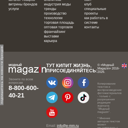
витрины брендов
индустрия моды
клуб
услуги
тренды
специальные
производство
проекты
технологии
как работать в
торговая площадь
системе
оптовая торговля
контакты
франчайзинг
выставки
карьера
одпишитесь на новости брендов
ТУТ КИПИТ ЖИЗНЬ,
© «Модный
Magazin» 2016-
ПРИСОЕДИНЯЙТЕСЬ:
2026.
Звоните по всем
вопросам
Копирование
8-800-600-
текстов и
воспроизведение
фотоматериалов
40-21
- только с
разрешения
редакции
журнала
"Модный
magazin".
* Мнение
авторов текстов
может
Email:
info@e-mm.ru
не совпадать с