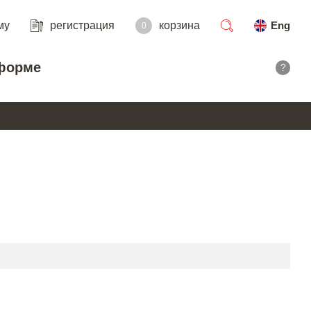
му
регистрация
корзина
Eng
0
поиск
форме
?