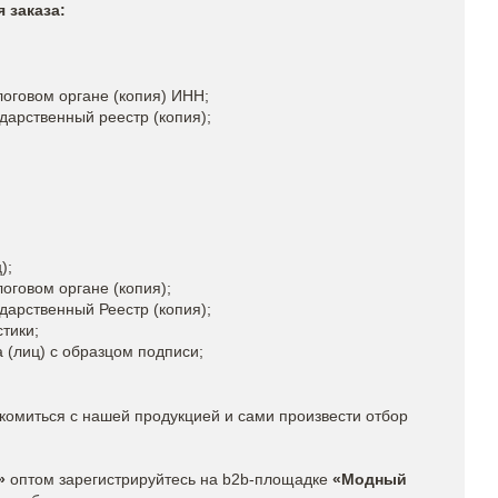
 заказа:
логовом органе (копия) ИНН;
дарственный реестр (копия);
ц);
логовом органе (копия);
дарственный Реестр (копия);
стики;
а (лиц) с образцом подписи;
акомиться с нашей продукцией и сами произвести отбор
»
оптом зарегистрируйтесь на b2b-площадке
«Модный