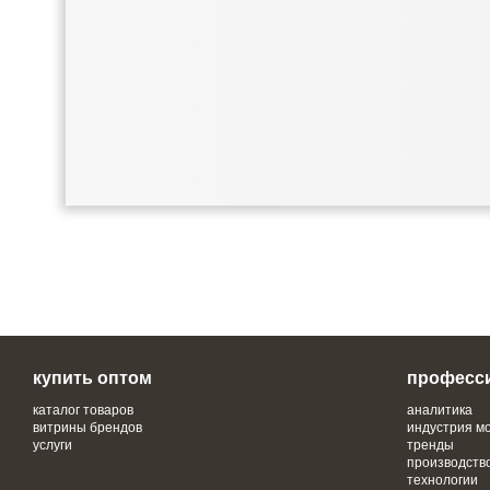
купить оптом
професс
каталог товаров
аналитика
витрины брендов
индустрия м
услуги
тренды
производств
технологии