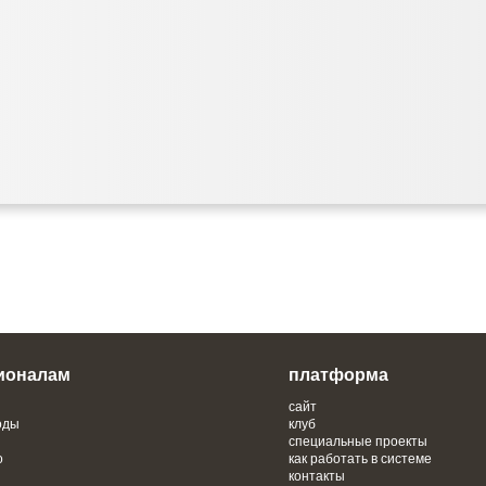
ионалам
платформа
сайт
оды
клуб
специальные проекты
о
как работать в системе
контакты