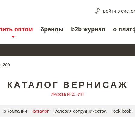
войти
в систе
пить оптом
бренды
b2b журнал
о плат
е 209
КАТАЛОГ ВЕРНИСАЖ
Жукова И.В., ИП
о компании
каталог
условия сотрудничества
look book