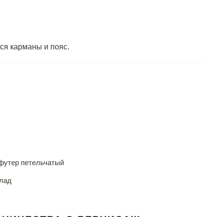
ся карманы и пояс.
футер петельчатый
лад