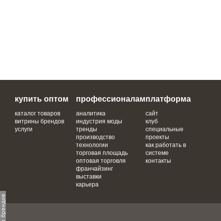
купить оптом
профессионалам
платформа
каталог товаров
аналитика
сайт
витрины брендов
индустрия моды
клуб
услуги
тренды
специальные
производство
проекты
технологии
как работать в
торговая площадь
системе
оптовая торговля
контакты
франчайзинг
выставки
карьера