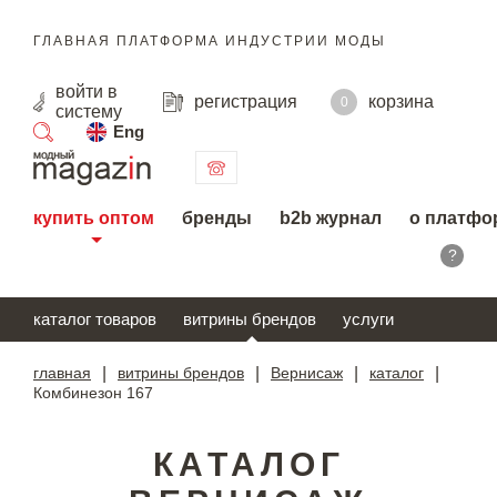
ГЛАВНАЯ ПЛАТФОРМА ИНДУСТРИИ МОДЫ
войти
в
регистрация
корзина
0
систему
Eng
поиск
купить оптом
бренды
b2b журнал
о платфо
?
каталог товаров
витрины брендов
услуги
главная
|
витрины брендов
|
Вернисаж
|
каталог
|
Комбинезон 167
КАТАЛОГ