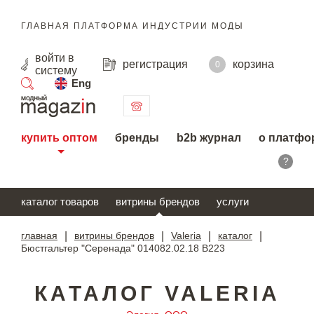
ГЛАВНАЯ ПЛАТФОРМА ИНДУСТРИИ МОДЫ
войти
в
регистрация
корзина
0
систему
Eng
поиск
купить оптом
бренды
b2b журнал
о платфо
?
каталог товаров
витрины брендов
услуги
главная
|
витрины брендов
|
Valeria
|
каталог
|
Бюстгальтер "Серенада" 014082.02.18 В223
КАТАЛОГ VALERIA