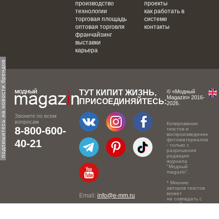
производство
проекты
технологии
как работать в
торговая площадь
системе
оптовая торговля
контакты
франчайзинг
выставки
карьера
одпишитесь на новости брендов
ТУТ КИПИТ ЖИЗНЬ,
© «Модный
Magazin» 2016-
ПРИСОЕДИНЯЙТЕСЬ:
2026.
Звоните по всем
вопросам
Копирование
8-800-600-
текстов и
воспроизведение
фотоматериалов
40-21
- только с
разрешения
редакции
журнала
"Модный
magazin".
* Мнение
авторов текстов
может
Email:
info@e-mm.ru
не совпадать с
точкой зрения
Адреса:
редакции.