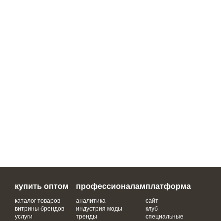
купить оптом
профессионалам
платформа
каталог товаров
аналитика
сайт
витрины брендов
индустрия моды
клуб
услуги
тренды
специальные