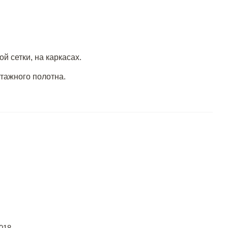
й сетки, на каркасах.
отажного полотна.
018