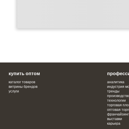
купить оптом
професс
каталог товаров
аналитика
витрины брендов
индустрия м
услуги
тренды
производств
технологии
торговая пл
оптовая торг
франчайзинг
выставки
карьера