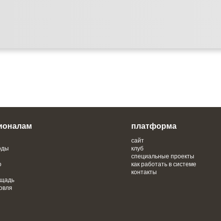
ионалам
платформа
сайт
оды
клуб
специальные проекты
о
как работать в системе
контакты
ощадь
овля