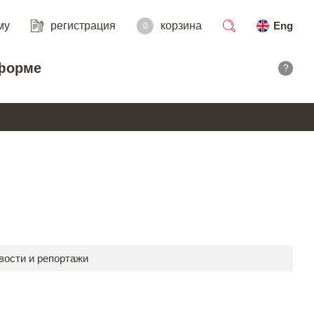
му
регистрация
корзина
Eng
0
поиск
форме
?
вости и репортажи