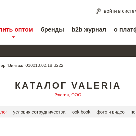
войти
в систе
пить оптом
бренды
b2b журнал
о плат
тер "Винтаж" 010010.02.18 В222
КАТАЛОГ VALERIA
Элегия, ООО
алог
условия сотрудничества
look book
фото и видео
но