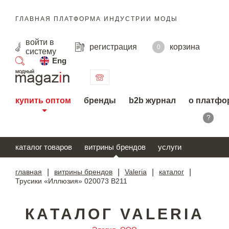
ГЛАВНАЯ ПЛАТФОРМА ИНДУСТРИИ МОДЫ
войти
в
регистрация
корзина
0
систему
Eng
поиск
купить оптом
бренды
b2b журнал
о платфо
?
каталог товаров
витрины брендов
услуги
главная
|
витрины брендов
|
Valeria
|
каталог
|
Трусики «Иллюзия» 020073 В211
КАТАЛОГ VALERIA