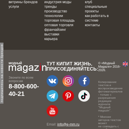
витрины брендов
индустрия моды
клуб
услуги
тренды
специальные
производство
проекты
технологии
как работать в
торговая площадь
системе
оптовая торговля
контакты
франчайзинг
выставки
карьера
одпишитесь на новости брендов
ТУТ КИПИТ ЖИЗНЬ,
© «Модный
Magazin» 2016-
ПРИСОЕДИНЯЙТЕСЬ:
2026.
Звоните по всем
вопросам
Копирование
8-800-600-
текстов и
воспроизведение
фотоматериалов
40-21
- только с
разрешения
редакции
журнала
"Модный
magazin".
* Мнение
авторов текстов
может
Email:
info@e-mm.ru
не совпадать с