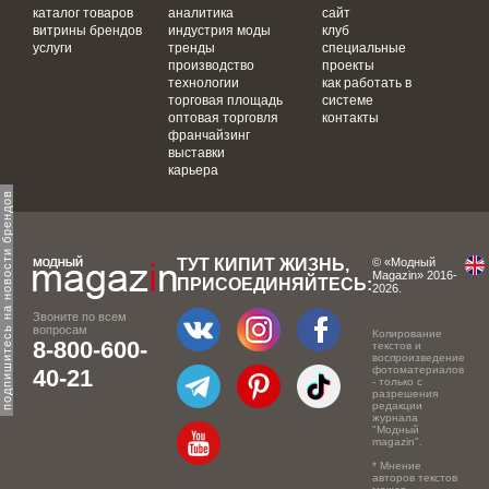
каталог товаров
аналитика
сайт
витрины брендов
индустрия моды
клуб
услуги
тренды
специальные
производство
проекты
технологии
как работать в
торговая площадь
системе
оптовая торговля
контакты
франчайзинг
выставки
карьера
одпишитесь на новости брендов
ТУТ КИПИТ ЖИЗНЬ,
© «Модный
Magazin» 2016-
ПРИСОЕДИНЯЙТЕСЬ:
2026.
Звоните по всем
вопросам
Копирование
8-800-600-
текстов и
воспроизведение
фотоматериалов
40-21
- только с
разрешения
редакции
журнала
"Модный
magazin".
* Мнение
авторов текстов