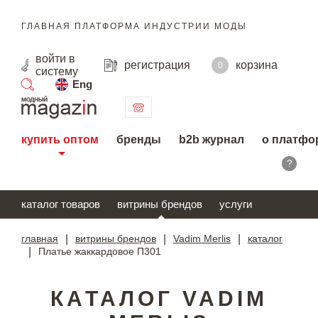
ГЛАВНАЯ ПЛАТФОРМА ИНДУСТРИИ МОДЫ
войти
в
регистрация
корзина
0
систему
Eng
поиск
купить оптом
бренды
b2b журнал
о платфо
?
каталог товаров
витрины брендов
услуги
главная
|
витрины брендов
|
Vadim Merlis
|
каталог
|
Платье жаккардовое П301
КАТАЛОГ VADIM