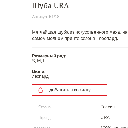
Шуба URA
Артикул: 51/18
Мягчайшая шуба из искусственного меха, 
самом модном принте сезона - леопард.
Размерный ряд:
S, M, L
Цвета:
леопард
добавить в корзину
Россия
Страна:
URA
Бренд:
100% полиэст