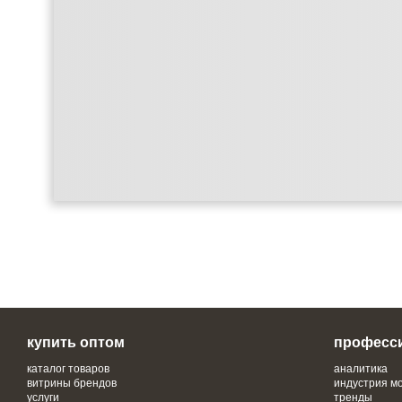
купить оптом
професс
каталог товаров
аналитика
витрины брендов
индустрия м
услуги
тренды