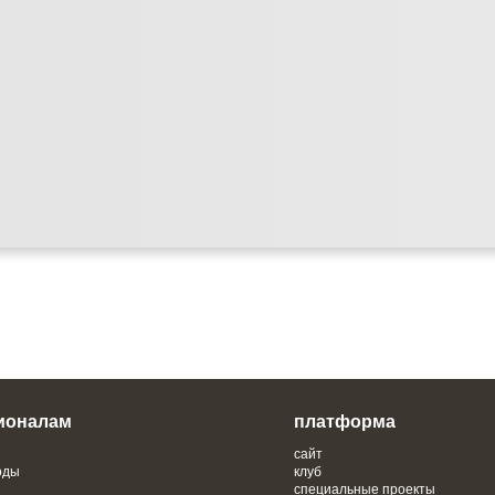
ионалам
платформа
сайт
оды
клуб
специальные проекты