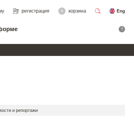
му
регистрация
корзина
Eng
0
поиск
форме
?
вости и репортажи