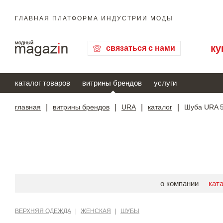
ГЛАВНАЯ ПЛАТФОРМА ИНДУСТРИИ МОДЫ
ку
связаться с нами
каталог товаров
витрины брендов
услуги
главная
|
витрины брендов
|
URA
|
каталог
|
Шуба URA 5
о компании
кат
ВЕРХНЯЯ ОДЕЖДА
|
ЖЕНСКАЯ
|
ШУБЫ