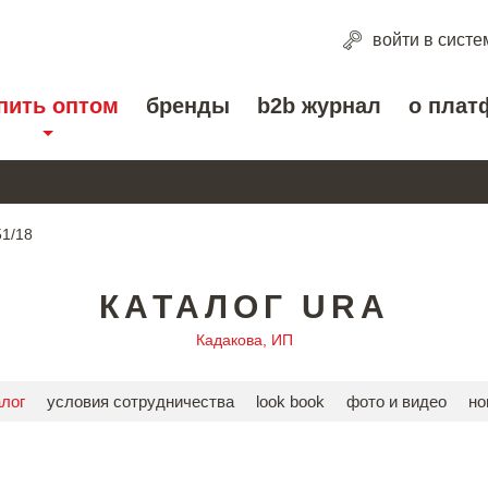
войти
в систе
пить оптом
бренды
b2b журнал
о плат
1/18
КАТАЛОГ URA
Кадакова, ИП
алог
условия сотрудничества
look book
фото и видео
но