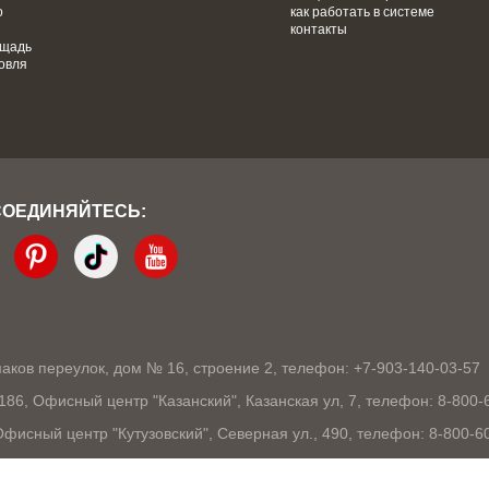
о
как работать в системе
контакты
ощадь
овля
СОЕДИНЯЙТЕСЬ:
кмаков переулок, дом № 16, строение 2, телефон: +7-903-140-03-57
1186, Офисный центр "Казанский", Казанская ул, 7, телефон: 8-800-
 Офисный центр "Кутузовский", Северная ул., 490, телефон: 8-800-6
03105, Офисный центр "London", Ошарская, 77А, телефон: 8-800-60