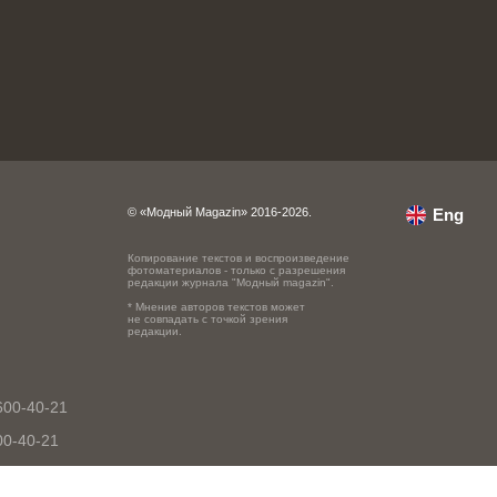
© «Модный Magazin» 2016-2026.
Eng
Копирование текстов и воспроизведение
фотоматериалов - только с разрешения
редакции журнала "Модный magazin".
* Мнение авторов текстов может
не совпадать с точкой зрения
редакции.
600-40-21
00-40-21
0-40-21