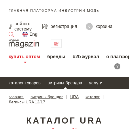
ГЛАВНАЯ ПЛАТФОРМА ИНДУСТРИИ МОДЫ
войти
в
регистрация
корзина
0
систему
Eng
поиск
купить оптом
бренды
b2b журнал
о платфо
?
каталог товаров
витрины брендов
услуги
главная
|
витрины брендов
|
URA
|
каталог
|
Легинсы URA 12/17
КАТАЛОГ URA