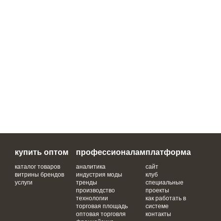
купить оптом
профессионалам
платформа
каталог товаров
аналитика
сайт
витрины брендов
индустрия моды
клуб
услуги
тренды
специальные
производство
проекты
технологии
как работать в
торговая площадь
системе
оптовая торговля
контакты