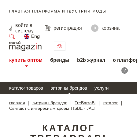
ГЛАВНАЯ ПЛАТФОРМА ИНДУСТРИИ МОДЫ
войти
в
регистрация
корзина
0
систему
Eng
поиск
купить оптом
бренды
b2b журнал
о платфо
?
каталог товаров
витрины брендов
услуги
главная
|
витрины брендов
|
TreBarraBi
|
каталог
|
Свитшот с интересным кроем TISBE - JALT
КАТАЛОГ