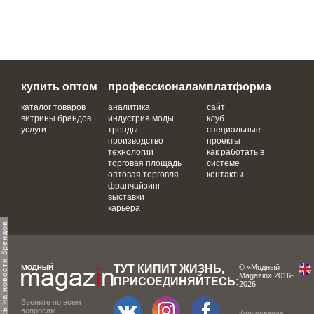
купить оптом
профессионалам
платформа
каталог товаров
аналитика
сайт
витрины брендов
индустрия моды
клуб
услуги
тренды
специальные
производство
проекты
технологии
как работать в
торговая площадь
системе
оптовая торговля
контакты
франчайзинг
выставки
карьера
одпишитесь на новости брендов
ТУТ КИПИТ ЖИЗНЬ,
© «Модный
Magazin» 2016-
ПРИСОЕДИНЯЙТЕСЬ:
2026.
Звоните по всем
вопросам
Копирование