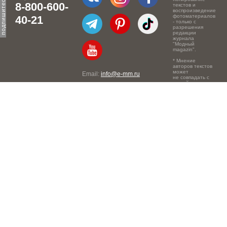
8-800-600-
текстов и
воспроизведение
фотоматериалов
40-21
- только с
разрешения
редакции
журнала
"Модный
magazin".
* Мнение
авторов текстов
может
Email:
info@e-mm.ru
не совпадать с
точкой зрения
Адреса:
редакции.
Россия, г. Москва, 105066,
Токмаков переулок, дом №
16, строение 2, телефон:
+7-903-140-03-57
Россия, г. Санкт-Петербург,
191186, Офисный центр
"Казанский", Казанская ул,
7, телефон: 8-800-600-40-
21
Россия, г. Краснодар,
105066, Офисный центр
"Кутузовский", Северная
ул., 490, телефон: 8-800-
600-40-21