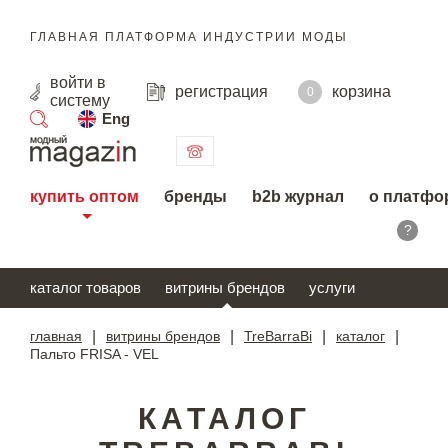
ГЛАВНАЯ ПЛАТФОРМА ИНДУСТРИИ МОДЫ
войти
в
регистрация
корзина
0
систему
Eng
поиск
купить оптом
бренды
b2b журнал
о платфо
?
каталог товаров
витрины брендов
услуги
главная
|
витрины брендов
|
TreBarraBi
|
каталог
|
Пальто FRISA - VEL
КАТАЛОГ