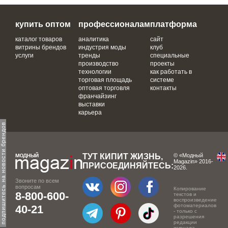
купить оптом
профессионалам
платформа
каталог товаров
аналитика
сайт
витрины брендов
индустрия моды
клуб
услуги
тренды
специальные
производство
проекты
технологии
как работать в
торговая площадь
системе
оптовая торговля
контакты
франчайзинг
выставки
карьера
одпишитесь на новости брендов
ТУТ КИПИТ ЖИЗНЬ,
© «Модный
Magazin» 2016-
ПРИСОЕДИНЯЙТЕСЬ:
2026.
Звоните по всем
вопросам
Копирование
8-800-600-
текстов и
воспроизведение
фотоматериалов
40-21
- только с
разрешения
редакции
журнала