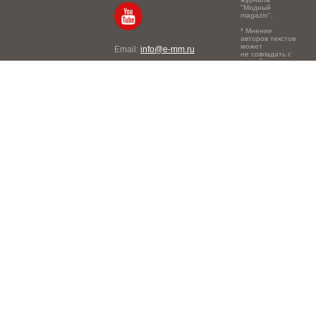
"Модный
magazin".
* Мнение
авторов текстов
может
Email:
info@e-mm.ru
не совпадать с
точкой зрения
Адреса:
редакции.
Россия, г. Москва, 105066,
Токмаков переулок, дом №
16, строение 2, телефон:
+7-903-140-03-57
Россия, г. Санкт-Петербург,
191186, Офисный центр
"Казанский", Казанская ул,
7, телефон: 8-800-600-40-
21
Россия, г. Краснодар,
105066, Офисный центр
"Кутузовский", Северная
ул., 490, телефон: 8-800-
600-40-21
Россия, г. Нижний
Новгород, 603105,
Офисный центр "London",
Ошарская, 77А, телефон: