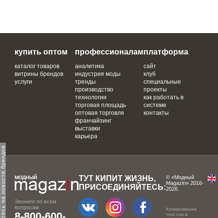
купить оптом
профессионалам
платформа
каталог товаров
аналитика
сайт
витрины брендов
индустрия моды
клуб
услуги
тренды
специальные
производство
проекты
технологии
как работать в
торговая площадь
системе
оптовая торговля
контакты
франчайзинг
выставки
карьера
одпишитесь на новости брендов
ТУТ КИПИТ ЖИЗНЬ,
© «Модный
Magazin» 2016-
ПРИСОЕДИНЯЙТЕСЬ:
2026.
Звоните по всем
вопросам
Копирование
8-800-600-
текстов и