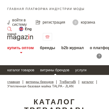
ГЛАВНАЯ ПЛАТФОРМА ИНДУСТРИИ МОДЫ
войти
в
регистрация
корзина
0
систему
Eng
поиск
купить оптом
бренды
b2b журнал
о платфо
?
каталог товаров
витрины брендов
услуги
главная
|
витрины брендов
|
TreBarraBi
|
каталог
|
Утепленная базовая майка TALPA - JLAN
КАТАЛОГ