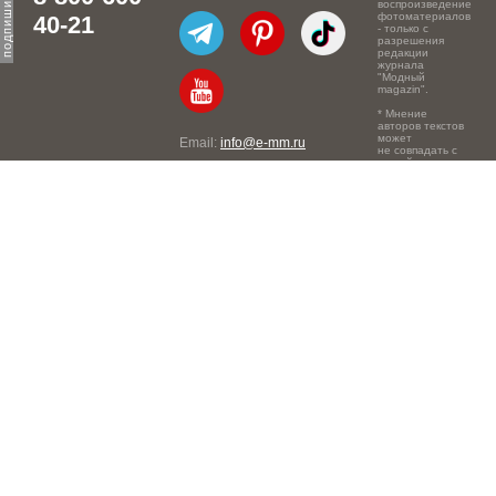
воспроизведение
фотоматериалов
40-21
- только с
разрешения
редакции
журнала
"Модный
magazin".
* Мнение
авторов текстов
может
Email:
info@e-mm.ru
не совпадать с
точкой зрения
Адреса:
редакции.
Россия, г. Москва, 105066,
Токмаков переулок, дом №
16, строение 2, телефон:
+7-903-140-03-57
Россия, г. Санкт-Петербург,
191186, Офисный центр
"Казанский", Казанская ул,
7, телефон: 8-800-600-40-
21
Россия, г. Краснодар,
105066, Офисный центр
"Кутузовский", Северная
ул., 490, телефон: 8-800-
600-40-21