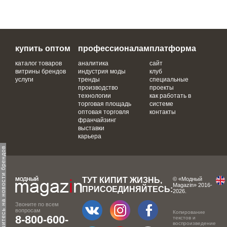
купить оптом
профессионалам
платформа
каталог товаров
аналитика
сайт
витрины брендов
индустрия моды
клуб
услуги
тренды
специальные
производство
проекты
технологии
как работать в
торговая площадь
системе
оптовая торговля
контакты
франчайзинг
выставки
карьера
одпишитесь на новости брендов
ТУТ КИПИТ ЖИЗНЬ,
© «Модный
Magazin» 2016-
ПРИСОЕДИНЯЙТЕСЬ:
2026.
Звоните по всем
вопросам
Копирование
8-800-600-
текстов и
воспроизведение