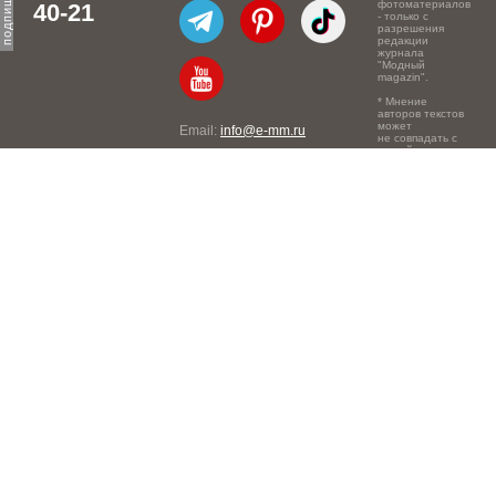
фотоматериалов
40-21
- только с
разрешения
редакции
журнала
"Модный
magazin".
* Мнение
авторов текстов
может
Email:
info@e-mm.ru
не совпадать с
точкой зрения
Адреса:
редакции.
Россия, г. Москва, 105066,
Токмаков переулок, дом №
16, строение 2, телефон:
+7-903-140-03-57
Россия, г. Санкт-Петербург,
191186, Офисный центр
"Казанский", Казанская ул,
7, телефон: 8-800-600-40-
21
Россия, г. Краснодар,
105066, Офисный центр
"Кутузовский", Северная
ул., 490, телефон: 8-800-
600-40-21
Россия, г. Нижний