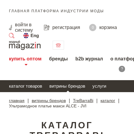
ГЛАВНАЯ ПЛАТФОРМА ИНДУСТРИИ МОДЫ
войти
в
регистрация
корзина
0
систему
Eng
поиск
купить оптом
бренды
b2b журнал
о платфо
?
каталог товаров
витрины брендов
услуги
главная
|
витрины брендов
|
TreBarraBi
|
каталог
|
Ультрамодное платье макси ALCE - JVI
КАТАЛОГ