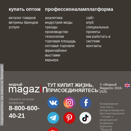
купить оптом
профессионалам
платформа
каталог товаров
аналитика
сайт
витрины брендов
индустрия моды
клуб
услуги
тренды
специальные
производство
проекты
технологии
как работать в
торговая площадь
системе
оптовая торговля
контакты
франчайзинг
выставки
карьера
одпишитесь на новости брендов
ТУТ КИПИТ ЖИЗНЬ,
© «Модный
Magazin» 2016-
ПРИСОЕДИНЯЙТЕСЬ:
2026.
Звоните по всем
вопросам
Копирование
8-800-600-
текстов и
воспроизведение
фотоматериалов
40-21
- только с
разрешения
редакции
журнала
"Модный