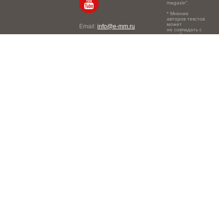
magazin".
* Мнение
авторов текстов
может
Email:
info@e-mm.ru
не совпадать с
точкой зрения
Адреса:
редакции.
Россия, г. Москва, 105066,
Токмаков переулок, дом №
16, строение 2, телефон:
+7-903-140-03-57
Россия, г. Санкт-Петербург,
191186, Офисный центр
"Казанский", Казанская ул,
7, телефон: 8-800-600-40-
21
Россия, г. Краснодар,
105066, Офисный центр
"Кутузовский", Северная
ул., 490, телефон: 8-800-
600-40-21
Россия, г. Нижний
Новгород, 603105,
Офисный центр "London",
Ошарская, 77А, телефон:
8-800-600-40-21