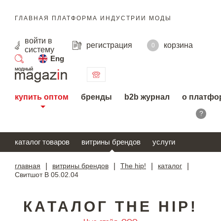
ГЛАВНАЯ ПЛАТФОРМА ИНДУСТРИИ МОДЫ
войти
в
регистрация
корзина
0
систему
Eng
поиск
купить оптом
бренды
b2b журнал
о платфо
?
каталог товаров
витрины брендов
услуги
главная
|
витрины брендов
|
The hip!
|
каталог
|
Свитшот B 05.02.04
КАТАЛОГ THE HIP!