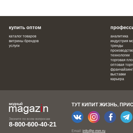
купить оптом
професс
каталог товаров
аналитика
витрины брендов
индустрия м
услуги
тренды
производств
технологии
торговая пл
оптовая торг
франчайзинг
выставки
карьера
ТУТ КИПИТ ЖИЗНЬ, ПРИ
Звоните по всем вопросам
8-800-600-40-21
Email:
info@e-mm.ru