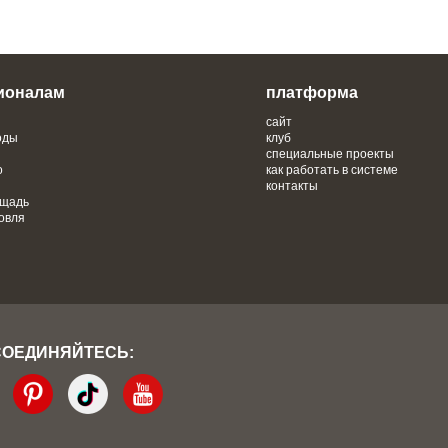
ионалам
платформа
сайт
оды
клуб
специальные проекты
о
как работать в системе
контакты
ощадь
овля
СОЕДИНЯЙТЕСЬ: