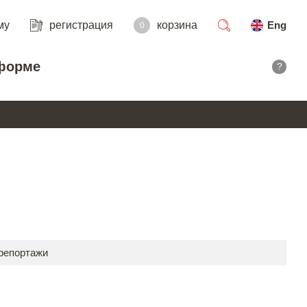
му
регистрация
корзина
Eng
0
поиск
форме
?
 репортажи