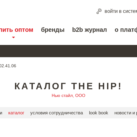
войти
в систе
пить оптом
бренды
b2b журнал
о плат
02.41.06
КАТАЛОГ THE HIP!
Нью стайл, ООО
и
каталог
условия сотрудничества
look book
новости и