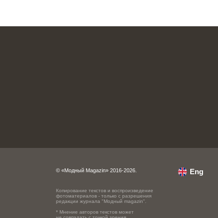
© «Модный Magazin» 2016-2026.
Eng
Копирование текстов и воспроизведение
фотоматериалов - только с разрешения
редакции журнала "Модный magazin".
* Мнение авторов текстов может
не совпадать с точкой зрения