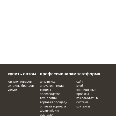
купить оптом
профессионалам
платформа
каталог товаров
аналитика
сайт
витрины брендов
индустрия моды
клуб
услуги
тренды
специальные
производство
проекты
технологии
как работать в
торговая площадь
системе
оптовая торговля
контакты
франчайзинг
выставки