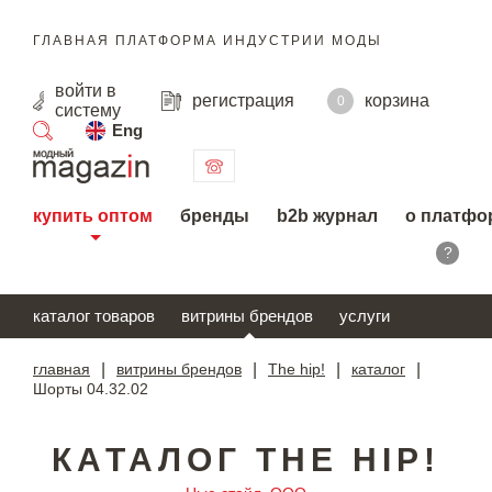
ГЛАВНАЯ ПЛАТФОРМА ИНДУСТРИИ МОДЫ
войти
в
регистрация
корзина
0
систему
Eng
поиск
купить оптом
бренды
b2b журнал
о платфо
?
каталог товаров
витрины брендов
услуги
главная
|
витрины брендов
|
The hip!
|
каталог
|
Шорты 04.32.02
КАТАЛОГ THE HIP!