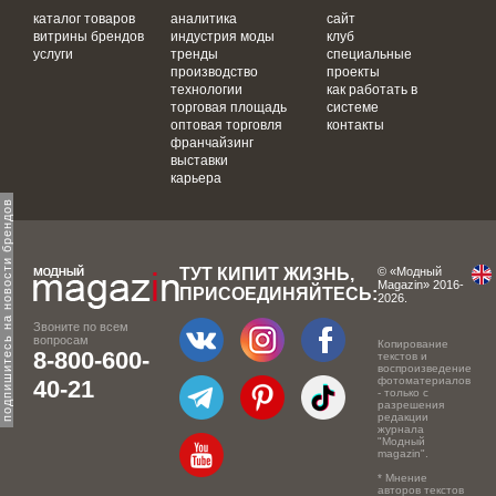
каталог товаров
аналитика
сайт
витрины брендов
индустрия моды
клуб
услуги
тренды
специальные
производство
проекты
технологии
как работать в
торговая площадь
системе
оптовая торговля
контакты
франчайзинг
выставки
карьера
одпишитесь на новости брендов
ТУТ КИПИТ ЖИЗНЬ,
© «Модный
Magazin» 2016-
ПРИСОЕДИНЯЙТЕСЬ:
2026.
Звоните по всем
вопросам
Копирование
8-800-600-
текстов и
воспроизведение
фотоматериалов
40-21
- только с
разрешения
редакции
журнала
"Модный
magazin".
* Мнение
авторов текстов