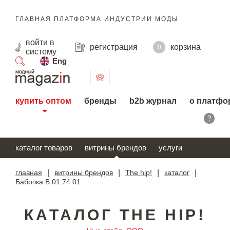
ГЛАВНАЯ ПЛАТФОРМА ИНДУСТРИИ МОДЫ
войти
в
регистрация
корзина
0
систему
Eng
поиск
купить оптом
бренды
b2b журнал
о платфо
?
каталог товаров
витрины брендов
услуги
главная
|
витрины брендов
|
The hip!
|
каталог
|
Бабочка B 01.74.01
КАТАЛОГ THE HIP!