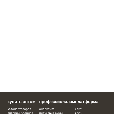
купить оптом
профессионалам
платформа
каталог товаров
аналитика
сайт
витрины брендов
индустрия моды
клуб