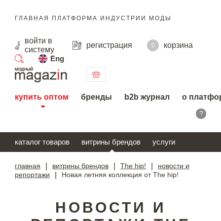
ГЛАВНАЯ ПЛАТФОРМА ИНДУСТРИИ МОДЫ
войти
в
регистрация
корзина
0
систему
Eng
поиск
купить оптом
бренды
b2b журнал
о платфо
?
каталог товаров
витрины брендов
услуги
главная
|
витрины брендов
|
The hip!
|
новости и
репортажи
|
Новая летняя коллекция от The hip!
НОВОСТИ И