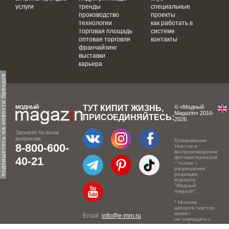
услуги
тренды
специальные
производство
проекты
технологии
как работать в
торговая площадь
системе
оптовая торговля
контакты
франчайзинг
выставки
карьера
одпишитесь на новости брендов
ТУТ КИПИТ ЖИЗНЬ,
© «Модный
Magazin» 2016-
ПРИСОЕДИНЯЙТЕСЬ:
2026.
Звоните по всем
вопросам
Копирование
8-800-600-
текстов и
воспроизведение
фотоматериалов
40-21
- только с
разрешения
редакции
журнала
"Модный
magazin".
* Мнение
авторов текстов
может
Email:
info@e-mm.ru
не совпадать с
точкой зрения
Адреса: