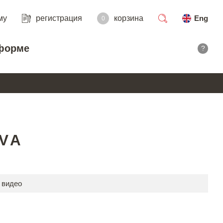
му
регистрация
корзина
Eng
0
поиск
форме
?
OVA
 видео