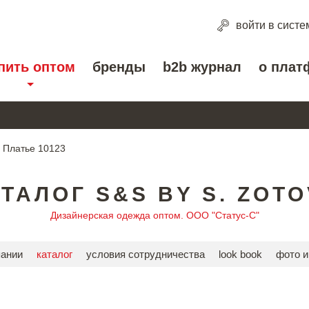
войти
в систе
пить оптом
бренды
b2b журнал
о плат
Платье 10123
ТАЛОГ S&S BY S. ZOT
Дизайнерская одежда оптом. ООО "Статус-С"
пании
каталог
условия сотрудничества
look book
фото и