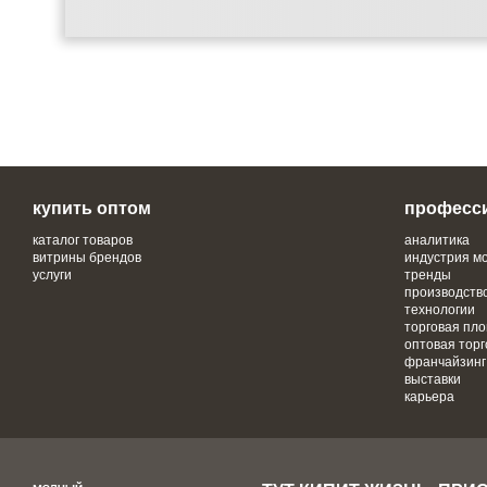
купить оптом
професс
каталог товаров
аналитика
витрины брендов
индустрия м
услуги
тренды
производств
технологии
торговая пл
оптовая торг
франчайзинг
выставки
карьера