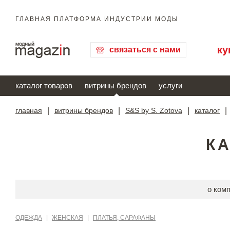
ГЛАВНАЯ ПЛАТФОРМА ИНДУСТРИИ МОДЫ
ку
связаться с нами
каталог товаров
витрины брендов
услуги
главная
|
витрины брендов
|
S&S by S. Zotova
|
каталог
|
КА
о ком
ОДЕЖДА
|
ЖЕНСКАЯ
|
ПЛАТЬЯ, САРАФАНЫ