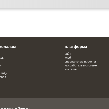
ионалам
платформа
сайт
оды
клуб
специальные проекты
о
как работать в системе
контакты
ощадь
овля