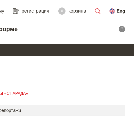
му
регистрация
корзина
Eng
0
поиск
форме
?
ДЫ «СПАРАДА»
 репортажи