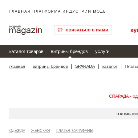
ГЛАВНАЯ ПЛАТФОРМА ИНДУСТРИИ МОДЫ
ку
связаться с нами
каталог товаров
витрины брендов
услуги
главная
|
витрины брендов
|
SPARADA
|
каталог
|
Плать
СПАРАДА - о
о компани
ОДЕЖДА
|
ЖЕНСКАЯ
|
ПЛАТЬЯ, САРАФАНЫ