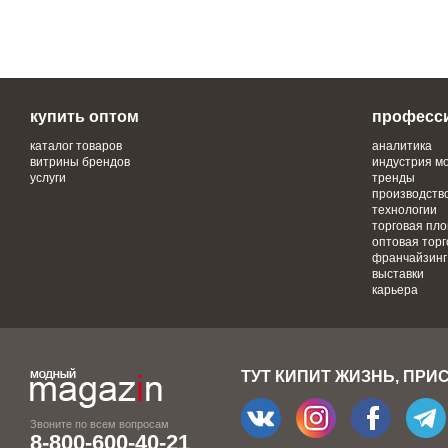
купить оптом
професс
каталог товаров
аналитика
витрины брендов
индустрия м
услуги
тренды
производств
технологии
торговая пл
оптовая торг
франчайзинг
выставки
карьера
ТУТ КИПИТ ЖИЗНЬ, ПРИ
Звоните по всем вопросам
8-800-600-40-21