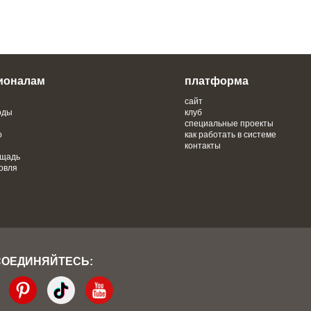
ионалам
платформа
сайт
оды
клуб
специальные проекты
о
как работать в системе
контакты
ощадь
овля
СОЕДИНЯЙТЕСЬ: