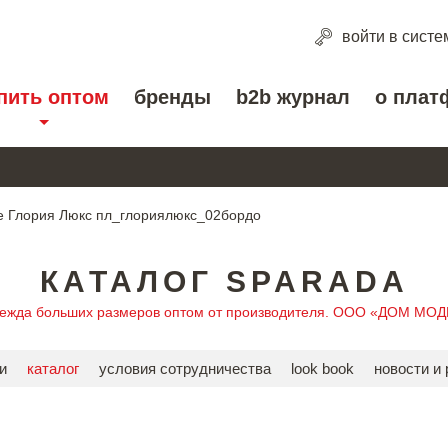
войти
в систе
пить оптом
бренды
b2b журнал
о плат
е Глория Люкс пл_глориялюкс_02бордо
КАТАЛОГ SPARADA
дежда больших размеров оптом от производителя. ООО «ДОМ МО
и
каталог
условия сотрудничества
look book
новости и