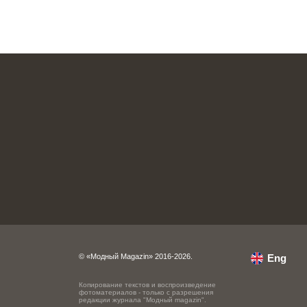
© «Модный Magazin» 2016-2026.
Eng
Копирование текстов и воспроизведение
фотоматериалов - только с разрешения
редакции журнала "Модный magazin".