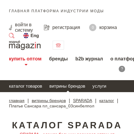
ГЛАВНАЯ ПЛАТФОРМА ИНДУСТРИИ МОДЫ
войти
в
регистрация
корзина
0
систему
Eng
поиск
купить оптом
бренды
b2b журнал
о платфо
?
каталог товаров
витрины брендов
услуги
главная
|
витрины брендов
|
SPARADA
|
каталог
|
Платье Сансара пл_сансара_03синбелпол
КАТАЛОГ SPARADA