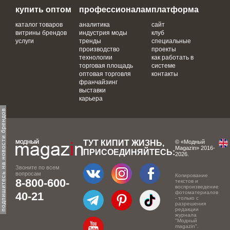
купить оптом
профессионалам
платформа
каталог товаров
аналитика
сайт
витрины брендов
индустрия моды
клуб
услуги
тренды
специальные
производство
проекты
технологии
как работать в
торговая площадь
системе
оптовая торговля
контакты
франчайзинг
выставки
карьера
одпишитесь на новости брендов
ТУТ КИПИТ ЖИЗНЬ,
© «Модный
Magazin» 2016-
ПРИСОЕДИНЯЙТЕСЬ:
2026.
Звоните по всем
вопросам
Копирование
8-800-600-
текстов и
воспроизведение
фотоматериалов
40-21
- только с
разрешения
редакции
журнала
"Модный
magazin".