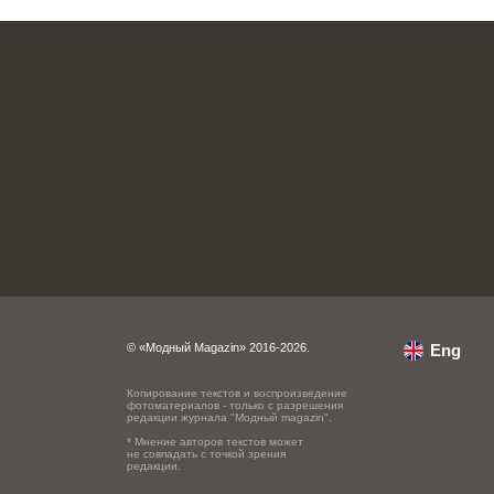
© «Модный Magazin» 2016-2026.
Eng
Копирование текстов и воспроизведение
фотоматериалов - только с разрешения
редакции журнала "Модный magazin".
* Мнение авторов текстов может
не совпадать с точкой зрения
редакции.