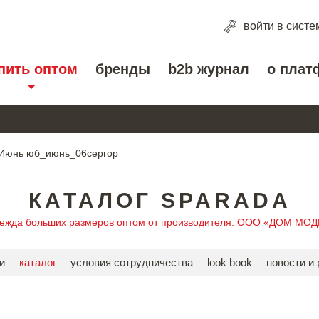
войти
в систе
пить оптом
бренды
b2b журнал
о плат
Июнь юб_июнь_06сергор
КАТАЛОГ SPARADA
дежда больших размеров оптом от производителя. ООО «ДОМ МО
и
каталог
условия сотрудничества
look book
новости и