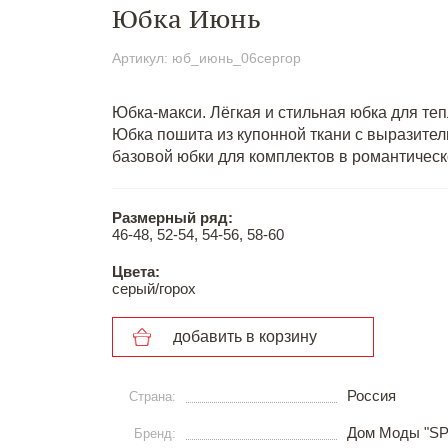
Юбка Июнь
Артикул: юб_июнь_06сергор
Юбка-макси. Лёгкая и стильная юбка для теп
Юбка пошита из купонной ткани с выразите
базовой юбки для комплектов в романтическ
Размерный ряд:
46-48, 52-54, 54-56, 58-60
Цвета:
серый/горох
добавить в корзину
Россия
Страна:
Дом Моды "S
Бренд: