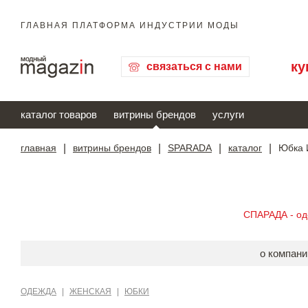
ГЛАВНАЯ ПЛАТФОРМА ИНДУСТРИИ МОДЫ
ку
связаться с нами
каталог товаров
витрины брендов
услуги
главная
|
витрины брендов
|
SPARADA
|
каталог
|
Юбка 
СПАРАДА - о
о компани
ОДЕЖДА
|
ЖЕНСКАЯ
|
ЮБКИ