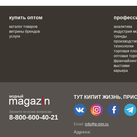
купить оптом
професс
каталог товаров
аналитика
витрины брендов
индустрия м
услуги
тренды
производств
технологии
торговая пл
оптовая торг
франчайзинг
выставки
карьера
ТУТ КИПИТ ЖИЗНЬ, ПРИ
Звоните по всем вопросам
8-800-600-40-21
Email:
info@e-mm.ru
Адреса: