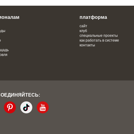
ионалам
платформа
сайт
оды
клуб
специальные проекты
о
как работать в системе
контакты
ощадь
овля
СОЕДИНЯЙТЕСЬ: