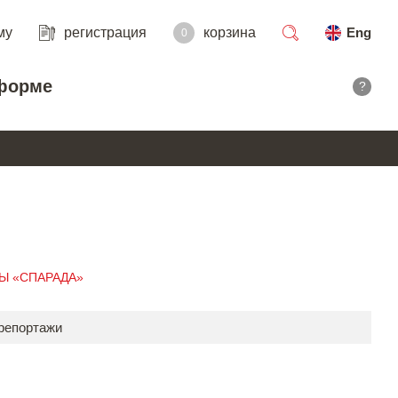
му
регистрация
корзина
Eng
0
поиск
форме
?
ДЫ «СПАРАДА»
 репортажи