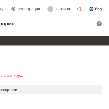
му
регистрация
корзина
Eng
0
поиск
форме
?
ДЫ «СПАРАДА»
 репортажи