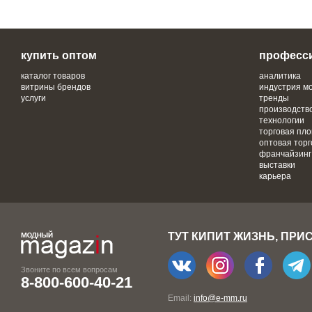
купить оптом
професс
каталог товаров
аналитика
витрины брендов
индустрия м
услуги
тренды
производств
технологии
торговая пл
оптовая торг
франчайзинг
выставки
карьера
ТУТ КИПИТ ЖИЗНЬ, ПРИ
Звоните по всем вопросам
8-800-600-40-21
Email:
info@e-mm.ru