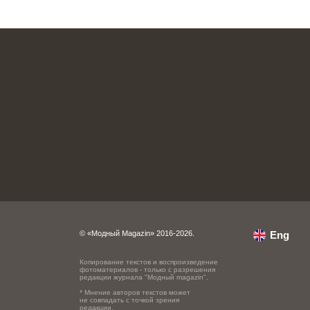
© «Модный Magazin» 2016-2026.
Eng
Копирование текстов и воспроизведение
фотоматериалов - только с разрешения
редакции журнала "Модный magazin".
* Мнение авторов текстов может
не совпадать с точкой зрения
редакции.