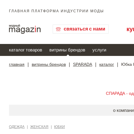
ГЛАВНАЯ ПЛАТФОРМА ИНДУСТРИИ МОДЫ
ку
связаться с нами
каталог товаров
витрины брендов
услуги
главная
|
витрины брендов
|
SPARADA
|
каталог
|
Юбка 
СПАРАДА - о
о компани
ОДЕЖДА
|
ЖЕНСКАЯ
|
ЮБКИ