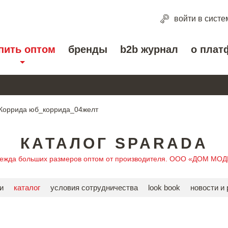
войти
в систе
пить оптом
бренды
b2b журнал
о плат
Коррида юб_коррида_04желт
КАТАЛОГ SPARADA
дежда больших размеров оптом от производителя. ООО «ДОМ МО
и
каталог
условия сотрудничества
look book
новости и