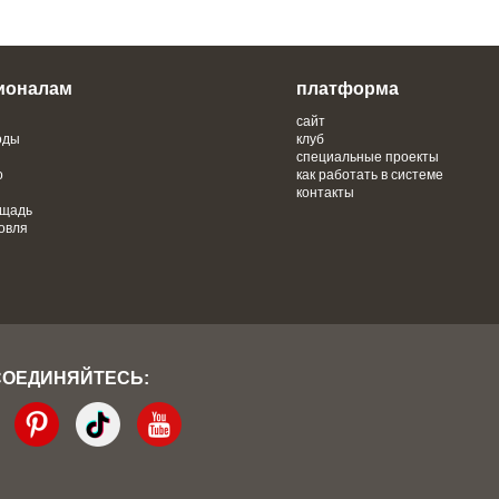
ионалам
платформа
сайт
оды
клуб
специальные проекты
о
как работать в системе
контакты
ощадь
овля
СОЕДИНЯЙТЕСЬ: