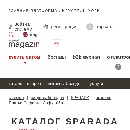
ГЛАВНАЯ ПЛАТФОРМА ИНДУСТРИИ МОДЫ
войти
в
регистрация
корзина
0
систему
Eng
поиск
купить оптом
бренды
b2b журнал
о платфо
?
каталог товаров
витрины брендов
услуги
главная
|
витрины брендов
|
SPARADA
|
каталог
|
Платье Софи пл_Софи_05гор
КАТАЛОГ SPARADA