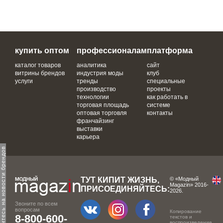
купить оптом
профессионалам
платформа
каталог товаров
аналитика
сайт
витрины брендов
индустрия моды
клуб
услуги
тренды
специальные
производство
проекты
технологии
как работать в
торговая площадь
системе
оптовая торговля
контакты
франчайзинг
выставки
карьера
одпишитесь на новости брендов
ТУТ КИПИТ ЖИЗНЬ,
© «Модный
Magazin» 2016-
ПРИСОЕДИНЯЙТЕСЬ:
2026.
Звоните по всем
вопросам
Копирование
8-800-600-
текстов и
воспроизведение