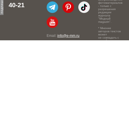
фотоматериалов
40-21
- только с
разрешения
редакции
журнала
"Модный
magazin".
* Мнение
авторов текстов
может
Email:
info@e-mm.ru
не совпадать с
точкой зрения
Адреса:
редакции.
Россия, г. Москва, 105066,
Токмаков переулок, дом №
16, строение 2, телефон:
+7-903-140-03-57
Россия, г. Санкт-Петербург,
191186, Офисный центр
"Казанский", Казанская ул,
7, телефон: 8-800-600-40-
21
Россия, г. Краснодар,
105066, Офисный центр
"Кутузовский", Северная
ул., 490, телефон: 8-800-
600-40-21
Россия, г. Нижний