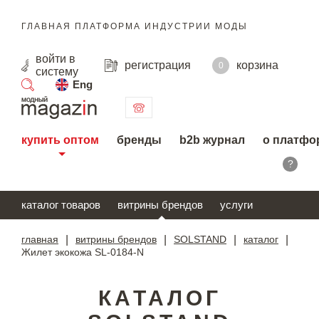
ГЛАВНАЯ ПЛАТФОРМА ИНДУСТРИИ МОДЫ
войти
в
регистрация
корзина
0
систему
Eng
поиск
купить оптом
бренды
b2b журнал
о платфо
?
каталог товаров
витрины брендов
услуги
главная
|
витрины брендов
|
SOLSTAND
|
каталог
|
Жилет экокожа SL-0184-N
КАТАЛОГ