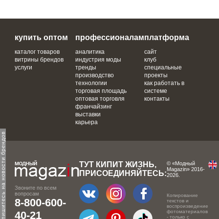
купить оптом
профессионалам
платформа
каталог товаров
аналитика
сайт
витрины брендов
индустрия моды
клуб
услуги
тренды
специальные
производство
проекты
технологии
как работать в
торговая площадь
системе
оптовая торговля
контакты
франчайзинг
выставки
карьера
одпишитесь на новости брендов
ТУТ КИПИТ ЖИЗНЬ,
© «Модный
Magazin» 2016-
ПРИСОЕДИНЯЙТЕСЬ:
2026.
Звоните по всем
вопросам
Копирование
8-800-600-
текстов и
воспроизведение
фотоматериалов
40-21
- только с