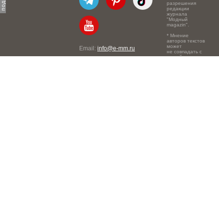
разрешения
редакции
журнала
"Модный
magazin".
* Мнение
авторов текстов
может
Email:
info@e-mm.ru
не совпадать с
точкой зрения
Адреса:
редакции.
Россия, г. Москва, 105066,
Токмаков переулок, дом №
16, строение 2, телефон:
+7-903-140-03-57
Россия, г. Санкт-Петербург,
191186, Офисный центр
"Казанский", Казанская ул,
7, телефон: 8-800-600-40-
21
Россия, г. Краснодар,
105066, Офисный центр
"Кутузовский", Северная
ул., 490, телефон: 8-800-
600-40-21
Россия, г. Нижний
Новгород, 603105,