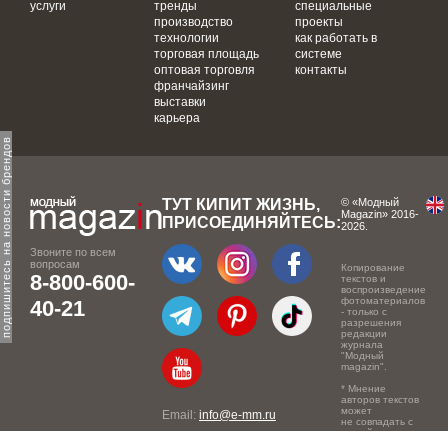
услуги
тренды
специальные
производство
проекты
технологии
как работать в
торговая площадь
системе
оптовая торговля
контакты
франчайзинг
выставки
карьера
одпишитесь на новости брендов
ТУТ КИПИТ ЖИЗНЬ,
© «Модный
Magazin» 2016-
ПРИСОЕДИНЯЙТЕСЬ:
2026.
Звоните по всем
вопросам
Копирование
8-800-600-
текстов и
воспроизведение
фотоматериалов
40-21
- только с
разрешения
редакции
журнала
"Модный
magazin".
* Мнение
авторов текстов
может
Email:
info@e-mm.ru
не совпадать с
точкой зрения
Адреса:
редакции.