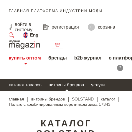
ГЛАВНАЯ ПЛАТФОРМА ИНДУСТРИИ МОДЫ
войти
в
регистрация
корзина
0
систему
Eng
поиск
купить оптом
бренды
b2b журнал
о платфо
?
каталог товаров
витрины брендов
услуги
главная
|
витрины брендов
|
SOLSTAND
|
каталог
|
Пальто с комбинированным воротником зима 17343
КАТАЛОГ