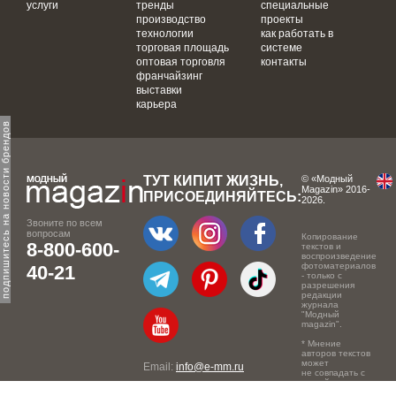
услуги
тренды
специальные
производство
проекты
технологии
как работать в
торговая площадь
системе
оптовая торговля
контакты
франчайзинг
выставки
карьера
одпишитесь на новости брендов
ТУТ КИПИТ ЖИЗНЬ,
© «Модный
Magazin» 2016-
ПРИСОЕДИНЯЙТЕСЬ:
2026.
Звоните по всем
вопросам
Копирование
8-800-600-
текстов и
воспроизведение
фотоматериалов
40-21
- только с
разрешения
редакции
журнала
"Модный
magazin".
* Мнение
авторов текстов
может
Email:
info@e-mm.ru
не совпадать с
точкой зрения
Адреса:
редакции.