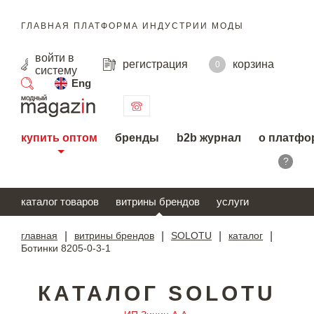
ГЛАВНАЯ ПЛАТФОРМА ИНДУСТРИИ МОДЫ
войти
в
регистрация
корзина
0
систему
Eng
поиск
купить оптом
бренды
b2b журнал
о платфо
?
каталог товаров
витрины брендов
услуги
главная
|
витрины брендов
|
SOLOTU
|
каталог
|
Ботинки 8205-0-3-1
КАТАЛОГ SOLOTU