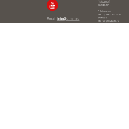
"Модный
magazin".
* Мнение
авторов текстов
может
Email:
info@e-mm.ru
не совпадать с
точкой зрения
Адреса:
редакции.
Россия, г. Москва, 105066,
Токмаков переулок, дом №
16, строение 2, телефон:
+7-903-140-03-57
Россия, г. Санкт-Петербург,
191186, Офисный центр
"Казанский", Казанская ул,
7, телефон: 8-800-600-40-
21
Россия, г. Краснодар,
105066, Офисный центр
"Кутузовский", Северная
ул., 490, телефон: 8-800-
600-40-21
Россия, г. Нижний
Новгород, 603105,
Офисный центр "London",
Ошарская, 77А, телефон: