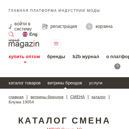
ГЛАВНАЯ ПЛАТФОРМА ИНДУСТРИИ МОДЫ
войти
в
регистрация
корзина
0
систему
Eng
поиск
купить оптом
бренды
b2b журнал
о платфо
?
каталог товаров
витрины брендов
услуги
главная
|
витрины брендов
|
СМЕНА
|
каталог
|
Блузка 19054
КАТАЛОГ СМЕНА