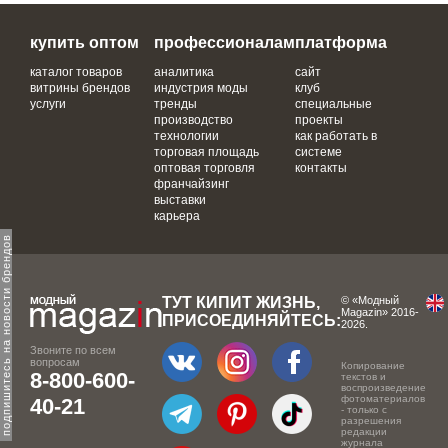
купить оптом
профессионалам
платформа
каталог товаров
аналитика
сайт
витрины брендов
индустрия моды
клуб
услуги
тренды
специальные
производство
проекты
технологии
как работать в
торговая площадь
системе
оптовая торговля
контакты
франчайзинг
выставки
карьера
одпишитесь на новости брендов
ТУТ КИПИТ ЖИЗНЬ,
© «Модный
Magazin» 2016-
ПРИСОЕДИНЯЙТЕСЬ:
2026.
Звоните по всем
вопросам
Копирование
8-800-600-
текстов и
воспроизведение
фотоматериалов
40-21
- только с
разрешения
редакции
журнала