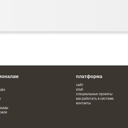
ионалам
платформа
сайт
оды
клуб
специальные проекты
о
как работать в системе
контакты
ощадь
овля