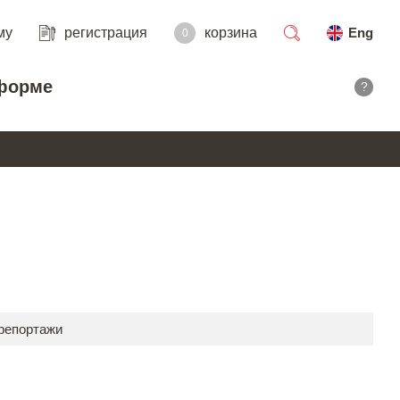
му
регистрация
корзина
Eng
0
поиск
форме
?
 репортажи