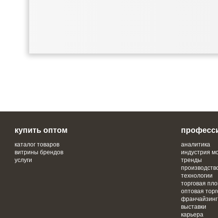
купить оптом
професс
каталог товаров
аналитика
витрины брендов
индустрия м
услуги
тренды
производств
технологии
торговая пл
оптовая торг
франчайзинг
выставки
карьера