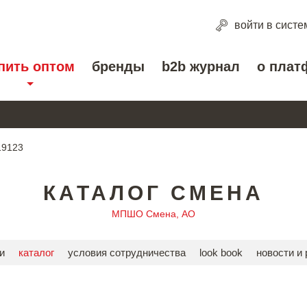
войти
в систе
пить оптом
бренды
b2b журнал
о плат
19123
КАТАЛОГ СМЕНА
МПШО Смена, АО
и
каталог
условия сотрудничества
look book
новости и