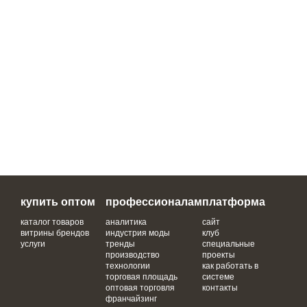
купить оптом
профессионалам
платформа
каталог товаров
аналитика
сайт
витрины брендов
индустрия моды
клуб
услуги
тренды
специальные
производство
проекты
технологии
как работать в
торговая площадь
системе
оптовая торговля
контакты
франчайзинг