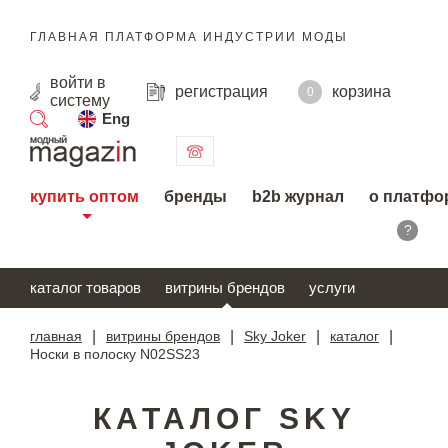
ГЛАВНАЯ ПЛАТФОРМА ИНДУСТРИИ МОДЫ
войти
в
регистрация
корзина
0
систему
Eng
поиск
купить оптом
бренды
b2b журнал
о платфо
?
каталог товаров
витрины брендов
услуги
главная
|
витрины брендов
|
Sky Joker
|
каталог
|
Носки в полоску N02SS23
КАТАЛОГ SKY