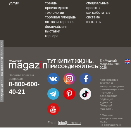
услуги
тренды
специальные
производство
проекты
технологии
как работать в
торговая площадь
системе
оптовая торговля
контакты
франчайзинг
выставки
карьера
одпишитесь на новости брендов
ТУТ КИПИТ ЖИЗНЬ,
© «Модный
Magazin» 2016-
ПРИСОЕДИНЯЙТЕСЬ:
2026.
Звоните по всем
вопросам
Копирование
8-800-600-
текстов и
воспроизведение
фотоматериалов
40-21
- только с
разрешения
редакции
журнала
"Модный
magazin".
* Мнение
авторов текстов
может
Email:
info@e-mm.ru
не совпадать с
точкой зрения
Адреса: