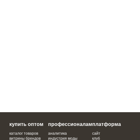
купить оптом
профессионалам
платформа
каталог товаров
аналитика
сайт
витрины брендов
индустрия моды
клуб