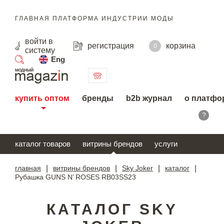
ГЛАВНАЯ ПЛАТФОРМА ИНДУСТРИИ МОДЫ
войти
в
регистрация
корзина
0
систему
Eng
поиск
купить оптом
бренды
b2b журнал
о платфо
?
каталог товаров
витрины брендов
услуги
главная
|
витрины брендов
|
Sky Joker
|
каталог
|
Рубашка GUNS N’ ROSES RB03SS23
КАТАЛОГ SKY