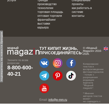
услуги
тренды
специальные
производство
проекты
технологии
как работать в
торговая площадь
системе
оптовая торговля
контакты
франчайзинг
выставки
карьера
одпишитесь на новости брендов
ТУТ КИПИТ ЖИЗНЬ,
© «Модный
Magazin» 2016-
ПРИСОЕДИНЯЙТЕСЬ:
2026.
Звоните по всем
вопросам
Копирование
8-800-600-
текстов и
воспроизведение
фотоматериалов
40-21
- только с
разрешения
редакции
журнала
"Модный
magazin".
* Мнение
авторов текстов
может
Email:
info@e-mm.ru
не совпадать с
точкой зрения
Адреса:
редакции.