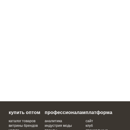
купить оптом
профессионалам
платформа
каталог товаров
аналитика
сайт
витрины брендов
индустрия моды
клуб