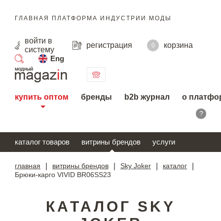
ГЛАВНАЯ ПЛАТФОРМА ИНДУСТРИИ МОДЫ
войти
в
регистрация
корзина
0
систему
Eng
поиск
купить оптом
бренды
b2b журнал
о платфо
?
каталог товаров
витрины брендов
услуги
главная
|
витрины брендов
|
Sky Joker
|
каталог
|
Брюки-карго VIVID BR06SS23
КАТАЛОГ SKY