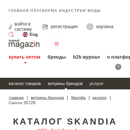
ГЛАВНАЯ ПЛАТФОРМА ИНДУСТРИИ МОДЫ
войти
в
регистрация
корзина
0
систему
Eng
поиск
купить оптом
бренды
b2b журнал
о платфо
?
каталог товаров
витрины брендов
услуги
главная
|
витрины брендов
|
Skandia
|
каталог
|
Сапоги 3572R
КАТАЛОГ SKANDIA