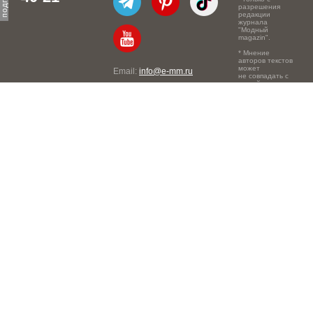
разрешения
редакции
журнала
"Модный
magazin".
* Мнение
авторов текстов
может
Email:
info@e-mm.ru
не совпадать с
точкой зрения
Адреса:
редакции.
Россия, г. Москва, 105066,
Токмаков переулок, дом №
16, строение 2, телефон:
+7-903-140-03-57
Россия, г. Санкт-Петербург,
191186, Офисный центр
"Казанский", Казанская ул,
7, телефон: 8-800-600-40-
21
Россия, г. Краснодар,
105066, Офисный центр
"Кутузовский", Северная
ул., 490, телефон: 8-800-
600-40-21
Россия, г. Нижний
Новгород, 603105,