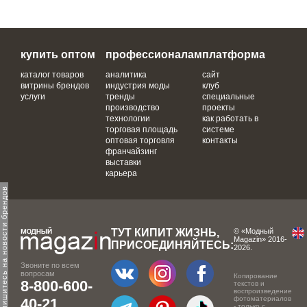
купить оптом
профессионалам
платформа
каталог товаров
аналитика
сайт
витрины брендов
индустрия моды
клуб
услуги
тренды
специальные
производство
проекты
технологии
как работать в
торговая площадь
системе
оптовая торговля
контакты
франчайзинг
выставки
карьера
одпишитесь на новости брендов
ТУТ КИПИТ ЖИЗНЬ,
© «Модный
Magazin» 2016-
ПРИСОЕДИНЯЙТЕСЬ:
2026.
Звоните по всем
вопросам
Копирование
8-800-600-
текстов и
воспроизведение
фотоматериалов
40-21
- только с