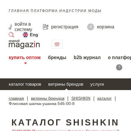
ГЛАВНАЯ ПЛАТФОРМА ИНДУСТРИИ МОДЫ
войти
в
регистрация
корзина
0
систему
Eng
поиск
купить оптом
бренды
b2b журнал
о платфо
?
каталог товаров
витрины брендов
услуги
главная
|
витрины брендов
|
SHISHKIN
|
каталог
|
Флисовая шапка-ушанка 546-00-8
КАТАЛОГ SHISHKIN