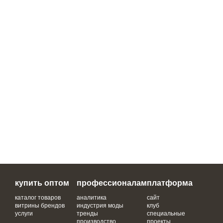
купить оптом
профессионалам
платформа
каталог товаров
аналитика
сайт
витрины брендов
индустрия моды
клуб
услуги
тренды
специальные
производство
проекты