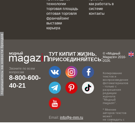
технологии
как работать в
торговая площадь
системе
оптовая торговля
контакты
франчайзинг
выставки
карьера
одпишитесь на новости брендов
ТУТ КИПИТ ЖИЗНЬ,
© «Модный
Magazin» 2016-
ПРИСОЕДИНЯЙТЕСЬ:
2026.
Звоните по всем
вопросам
Копирование
8-800-600-
текстов и
воспроизведение
фотоматериалов
40-21
- только с
разрешения
редакции
журнала
"Модный
magazin".
* Мнение
авторов текстов
может
Email:
info@e-mm.ru
не совпадать с
точкой зрения
Адреса:
редакции.
Россия, г. Москва, 105066,